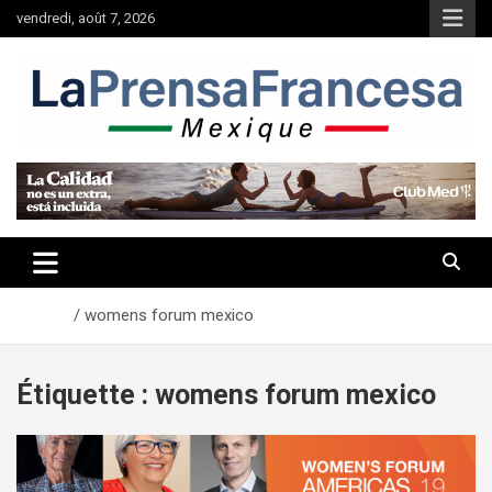
Aller
vendredi, août 7, 2026
au
contenu
Accueil
womens forum mexico
Étiquette :
womens forum mexico