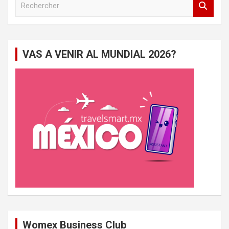
e
c
h
e
VAS A VENIR AL MUNDIAL 2026?
r
c
h
e
r
Womex Business Club