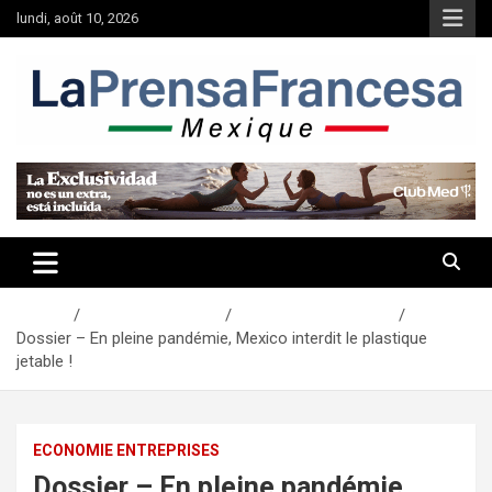
Aller
lundi, août 10, 2026
au
contenu
Accueil
Actualités Mexique
Economie Entreprises
Dossier – En pleine pandémie, Mexico interdit le plastique
jetable !
ECONOMIE ENTREPRISES
Dossier – En pleine pandémie,