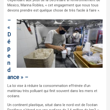
Mexico, Marina Robles, « cet engagement que nous tous
devons prendre est quelque chose de très facile à faire ».
–
«
D
é
p
e
n
d
ance » –
La loi vise à réduire la consommation effrénée d’un
matériau très polluant qui finit souvent dans les mers et
océans.
Un continent plastique, situé dans le nord-est de l’océan
Pacifique s’étend sur une surface de 1,6 million de km2 –