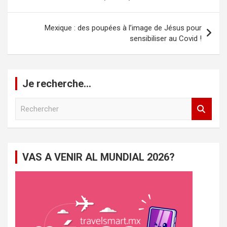
l’article
Mexique : des poupées à l’image de Jésus pour
sensibiliser au Covid !
Je recherche…
R
e
c
h
e
VAS A VENIR AL MUNDIAL 2026?
r
c
h
e
r