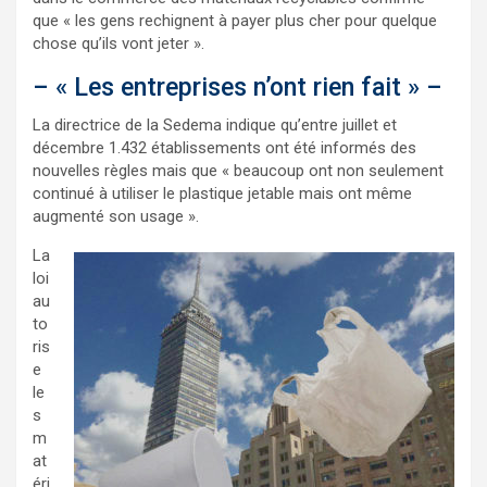
que « les gens rechignent à payer plus cher pour quelque
chose qu’ils vont jeter ».
– « Les entreprises n’ont rien fait » –
La directrice de la Sedema indique qu’entre juillet et
décembre 1.432 établissements ont été informés des
nouvelles règles mais que « beaucoup ont non seulement
continué à utiliser le plastique jetable mais ont même
augmenté son usage ».
La
loi
au
to
ris
e
le
s
m
at
éri