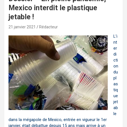
Mexico interdit le plastique
jetable !
21 janvier 2021
Rédacteur
L’i
nt
er
di
cti
on
du
pl
as
tiq
ue
jet
ab
le
dans la mégapole de Mexico, entrée en vigueur le 1er
janvier, était débattue depuis 15 ans mais arrive à un