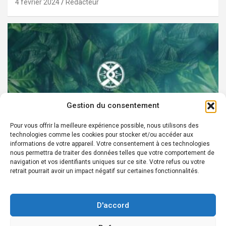
4 février 2024
Rédacteur
Gestion du consentement
Pour vous offrir la meilleure expérience possible, nous utilisons des
technologies comme les cookies pour stocker et/ou accéder aux
PARTENAIRES
informations de votre appareil. Votre consentement à ces technologies
nous permettra de traiter des données telles que votre comportement de
Devenez Ambassadeur XOCHI BOTANICALS –
navigation et vos identifiants uniques sur ce site. Votre refus ou votre
retrait pourrait avoir un impact négatif sur certaines fonctionnalités.
« El espíritu francés con corazón de México! »
24 août 2022
Rédacteur
D'accord