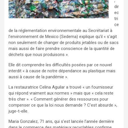
,
dir
ec
tri
ce
de la réglementation environnementale au Secrétariat à
l’environnement de Mexico (Sedema) explique qu’il « s’agit
non seulement de changer de produits jetables ou de sacs
mais aussi de faire prendre conscience de la quantité de
déchets que nous produisons ».
Elle dit comprendre les difficultés posées par ce nouvel
interdit « à cause de notre dépendance au plastique mais
aussi à cause de la pandémie ».
La restauratrice Celina Aguilar a trouvé « un fournisseur
qui répond vraiment aux normes » mais que « cela reste
très cher ». « Comment générer des ressources pour
compenser ce que la loi nous demande ? C’est absurde »,
juge-t-elle.
Maria Gonzalez, 71 ans, qui s’est lancée l’année dernière
dans le commerce des matériaux recyclables confirme