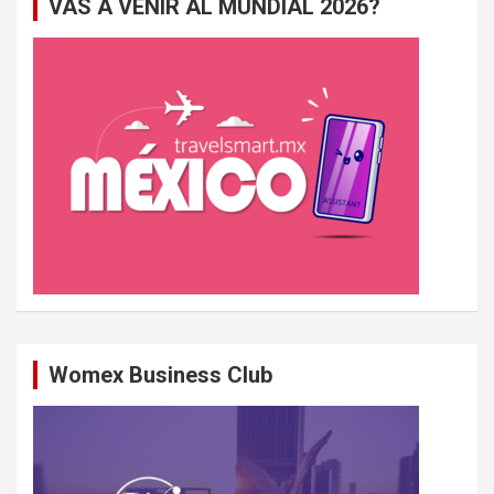
VAS A VENIR AL MUNDIAL 2026?
r
c
h
e
r
Womex Business Club