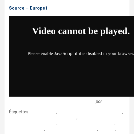
Source – Europe1
Depuis Trump, « l’irritation est au plus haut…
por
Europe1fr
Étiquettes:
alain figadere
,
ambassade du mexique en france
,
communaute francaise du mexique
,
informations au mexique
,
Juan Manuel Gomez-Robledo
,
la prensa francesa
,
le grandjournal du mexique
,
mexique
,