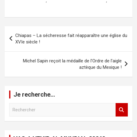
presse au mexique
,
quotidien francais au mexique
,
tourimex.fr
Navigation
Chiapas – La sécheresse fait réapparaître une église du
de
XVIe siècle !
l’article
Michel Sapin reçoit la médaille de l’Ordre de l’aigle
aztèque du Mexique !
Je recherche…
R
e
c
h
e