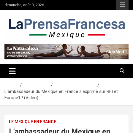
Aller
dimanche, août 9, 2026
au
contenu
Accueil
Communauté
Le Mexique en France
L’ambassadeur du Mexique en France s’exprime sur RFI et
Europe1 ! (Video)
LE MEXIQUE EN FRANCE
L’ambassadeur du Mexique en