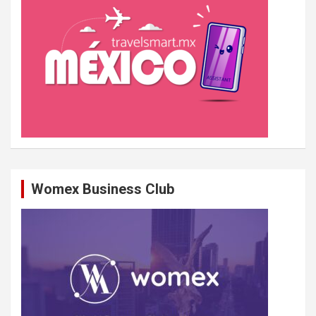
r
Womex Business Club