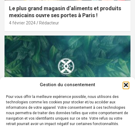
Le plus grand magasin d’aliments et produits
mexicains ouvre ses portes à Paris !
4 février 2024
Rédacteur
Gestion du consentement
Pour vous offrir la meilleure expérience possible, nous utilisons des
technologies comme les cookies pour stocker et/ou accéder aux
PARTENAIRES
informations de votre appareil. Votre consentement à ces technologies
nous permettra de traiter des données telles que votre comportement de
Devenez Ambassadeur XOCHI BOTANICALS –
navigation et vos identifiants uniques sur ce site. Votre refus ou votre
retrait pourrait avoir un impact négatif sur certaines fonctionnalités.
« El espíritu francés con corazón de México! »
24 août 2022
Rédacteur