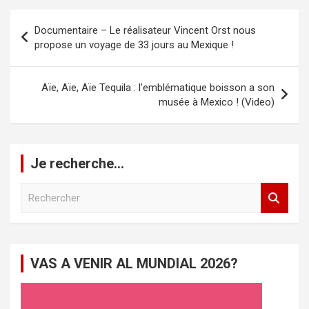
Navigation
Documentaire – Le réalisateur Vincent Orst nous
de
propose un voyage de 33 jours au Mexique !
l’article
Aïe, Aïe, Aïe Tequila : l’emblématique boisson a son
musée à Mexico ! (Video)
Je recherche…
R
e
c
h
e
VAS A VENIR AL MUNDIAL 2026?
r
c
h
e