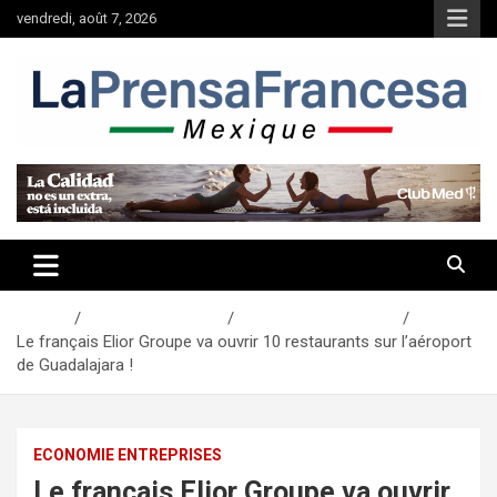
Aller
vendredi, août 7, 2026
au
contenu
Accueil
Actualités Mexique
Economie Entreprises
Le français Elior Groupe va ouvrir 10 restaurants sur l’aéroport
de Guadalajara !
ECONOMIE ENTREPRISES
Le français Elior Groupe va ouvrir