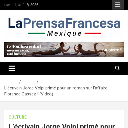
Aller
samedi, août 8, 2026
au
contenu
Accueil
Culture
L’écrivain Jorge Volpi primé pour un roman sur l’affaire
Florence Cassez ! (Video)
CULTURE
L’écrivain Jorge Volpi primé pour