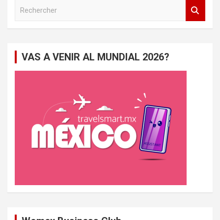
R
e
c
h
e
VAS A VENIR AL MUNDIAL 2026?
r
c
h
e
r