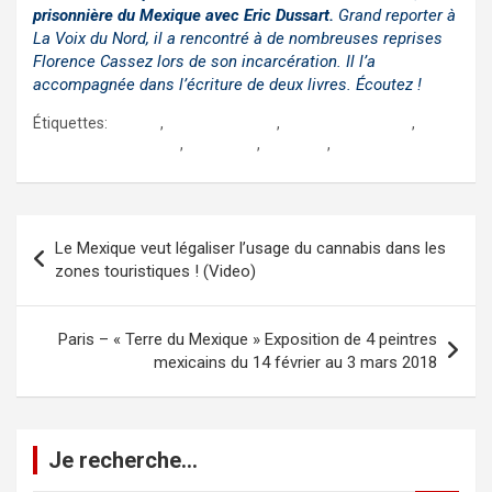
prisonnière du Mexique avec Eric Dussart.
Grand reporter à
La Voix du Nord, il a rencontré à de nombreuses reprises
Florence Cassez lors de son incarcération. Il l’a
accompagnée dans l’écriture de deux livres. Écoutez !
Étiquettes:
cassez
,
florence cassez
,
genaro garcia luna
,
intellectuels mexique
,
jorge volpi
,
literature
,
livres
Navigation
Le Mexique veut légaliser l’usage du cannabis dans les
de
zones touristiques ! (Video)
l’article
Paris – « Terre du Mexique » Exposition de 4 peintres
mexicains du 14 février au 3 mars 2018
Je recherche…