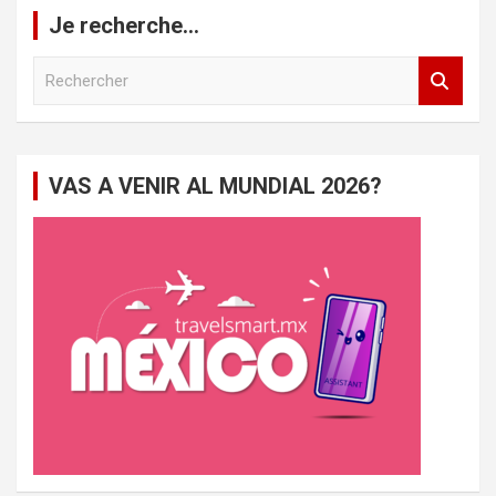
Je recherche…
R
e
c
h
e
VAS A VENIR AL MUNDIAL 2026?
r
c
h
e
r