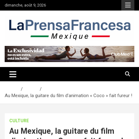
Aller
dimanche, août 9, 2026
au
contenu
Accueil
Culture
Au Mexique, la guitare du film d’animation « Coco » fait fureur !
CULTURE
Au Mexique, la guitare du film