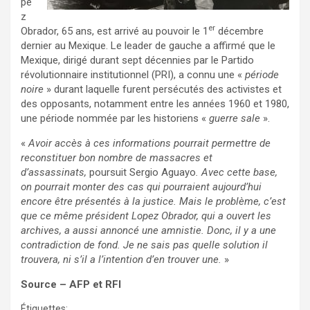
pe
z
er
Obrador, 65 ans, est arrivé au pouvoir
le 1
décembre
dernier au Mexique.
Le leader de gauche a affirmé que le
Mexique, dirigé durant sept décennies par le Partido
révolutionnaire institutionnel (PRI), a connu une «
période
noire
» durant laquelle furent persécutés des activistes et
des opposants, notamment entre les années 1960 et 1980,
une période nommée par les historiens «
guerre sale
».
«
Avoir accès à ces informations pourrait permettre de
reconstituer bon nombre de massacres et
d’assassinats,
poursuit Sergio Aguayo
. Avec cette base,
on pourrait monter des cas qui pourraient aujourd’hui
encore être présentés à la justice. Mais le problème, c’est
que ce même président Lopez Obrador, qui a ouvert les
archives, a aussi annoncé une amnistie. Donc
, il y a une
contradiction de fond. Je ne sais pas quelle solution il
trouvera, ni s’il a l’intention d’en trouver une.
»
Source – AFP et RFI
Étiquettes:
amlo
,
archives de renseignements
,