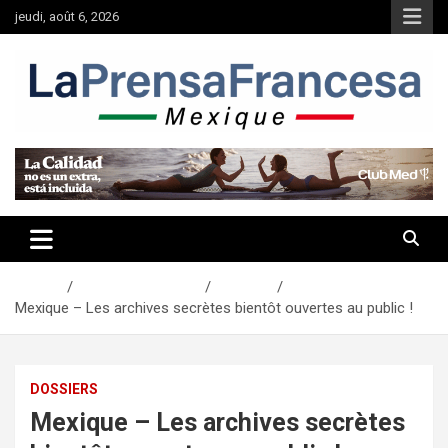
Aller
jeudi, août 6, 2026
au
contenu
Accueil
Actualités Mexique
Dossiers
Mexique – Les archives secrètes bientôt ouvertes au public !
DOSSIERS
Mexique – Les archives secrètes