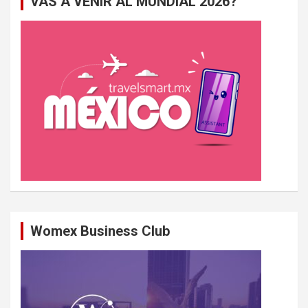
VAS A VENIR AL MUNDIAL 2026?
c
h
e
r
Womex Business Club