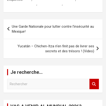
histoire du mexique
,
services secrets
,
Tlatelolco !
Navigation
Une Garde Nationale pour lutter contre l’insécurité au
de
Mexique!
l’article
Yucatán – Chichen-Itza n’en finit pas de livrer ses
secrets et des trésors ! (Video)
Je recherche…
R
e
c
h
e
r