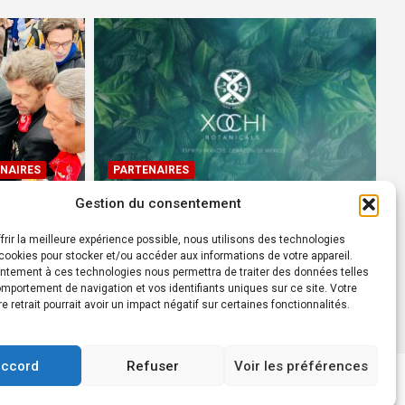
NAIRES
PARTENAIRES
Gestion du consentement
Devenez Ambassadeur XOCHI
BOTANICALS – « El espíritu
frir la meilleure expérience possible, nous utilisons des technologies
rtes à
francés con corazón de
ookies pour stocker et/ou accéder aux informations de votre appareil.
ntement à ces technologies nous permettra de traiter des données telles
México! »
mportement de navigation et vos identifiants uniques sur ce site. Votre
24 août 2022
Rédacteur
re retrait pourrait avoir un impact négatif sur certaines fonctionnalités.
accord
Refuser
Voir les préférences