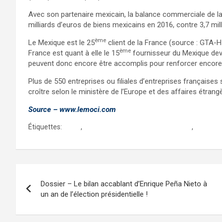
Avec son partenaire mexicain, la balance commerciale de la
milliards d’euros de biens mexicains en 2016, contre 3,7 mill
ème
Le Mexique est le 25
client de la France (source : GTA-HI
ème
France est quant à elle le 15
fournisseur du Mexique deva
peuvent donc encore être accomplis pour renforcer encore
Plus de 550 entreprises ou filiales d’entreprises française
croître selon le ministère de l’Europe et des affaires étrang
Source – www.lemoci.com
Étiquettes:
alena
,
entreprises francaises au Mexique
,
expatria
Navigation
Dossier – Le bilan accablant d’Enrique Peña Nieto à
de
un an de l’élection présidentielle !
l’article