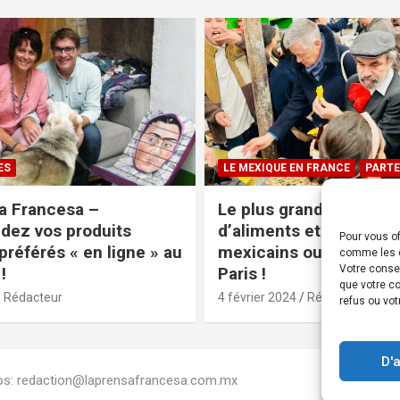
ES
LE MEXIQUE EN FRANCE
PARTE
a Francesa –
Le plus grand magasin
ez vos produits
d’aliments et produits
Pour vous of
préférés « en ligne » au
mexicains ouvre ses po
comme les c
Votre conse
!
Paris !
que votre co
Rédacteur
4 février 2024
Rédacteur
refus ou vot
D'
Infos: redaction@laprensafrancesa.com.mx