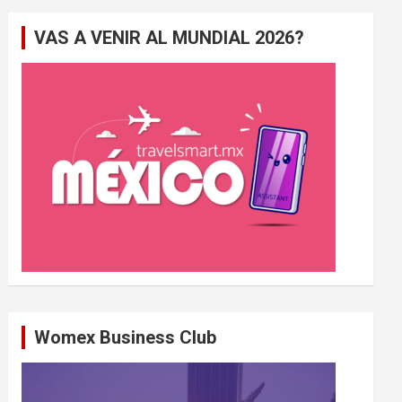
e
VAS A VENIR AL MUNDIAL 2026?
r
c
h
e
r
Womex Business Club