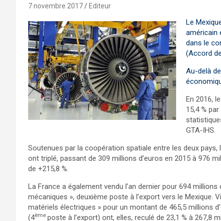
7 novembre 2017
Editeur
Le Mexique
américain 
dans le co
(Accord de
Au-delà de
économique
En 2016, l
15,4 % par 
statistiqu
GTA-IHS.
Soutenues par la coopération spatiale entre les deux pays, 
ont triplé, passant de 309 millions d’euros en 2015 à 976 mi
de +215,8 %.
La France a également vendu l’an dernier pour 694 millions 
mécaniques », deuxième poste à l’export vers le Mexique. Vi
matériels électriques » pour un montant de 465,5 millions d
ème
(4
poste à l’export) ont, elles, reculé de 23,1 % à 267,8 mi