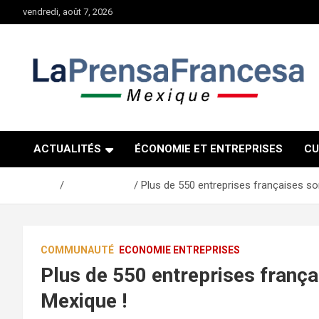
Aller
vendredi, août 7, 2026
au
contenu
ACTUALITÉS
ÉCONOMIE ET ENTREPRISES
CU
Accueil
Communauté
Plus de 550 entreprises françaises so
COMMUNAUTÉ
ECONOMIE ENTREPRISES
Plus de 550 entreprises frança
Mexique !