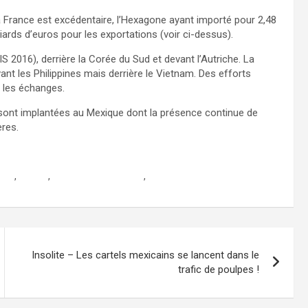
 France est excédentaire, l’Hexagone ayant importé pour 2,48
iards d’euros pour les exportations (voir ci-dessus).
S 2016), derrière la Corée du Sud et devant l’Autriche. La
nt les Philippines mais derrière le Vietnam. Des efforts
 les échanges.
s sont implantées au Mexique dont la présence continue de
ères.
tion
,
expats
,
la france au mexique
,
le drian
Insolite – Les cartels mexicains se lancent dans le
trafic de poulpes !