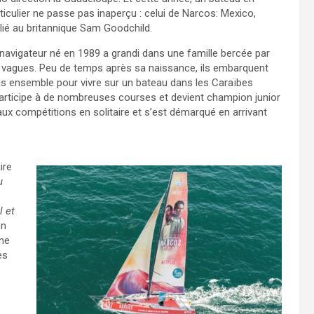
ticulier ne passe pas inaperçu : celui de Narcos: Mexico,
ilié au britannique Sam Goodchild.
navigateur né en 1989 a grandi dans une famille bercée par
 vagues. Peu de temps après sa naissance, ils embarquent
s ensemble pour vivre sur un bateau dans les Caraïbes
participe à de nombreuses courses et devient champion junior
x compétitions en solitaire et s’est démarqué en arrivant
ire
u
l et
en
une
es