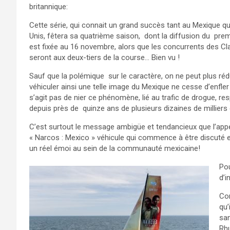
britannique:
https://www.facebook.com/samgoodchildraci
Cette série, qui connait un grand succès tant au Mexique qu
Unis, fêtera sa quatrième saison, dont la diffusion du pre
est fixée au 16 novembre, alors que les concurrents des C
seront aux deux-tiers de la course… Bien vu !
Sauf que la polémique sur le caractère, on ne peut plus réd
véhiculer ainsi une telle image du Mexique ne cesse d’enfler 
s’agit pas de nier ce phénomène, lié au trafic de drogue, r
depuis près de quinze ans de plusieurs dizaines de milliers
C’est surtout le message ambigüe et tendancieux que l’appe
« Narcos : Mexico » véhicule qui commence à être discuté 
un réel émoi au sein de la communauté mexicaine!
Pou
d’i
Con
qu’
san
Rhu