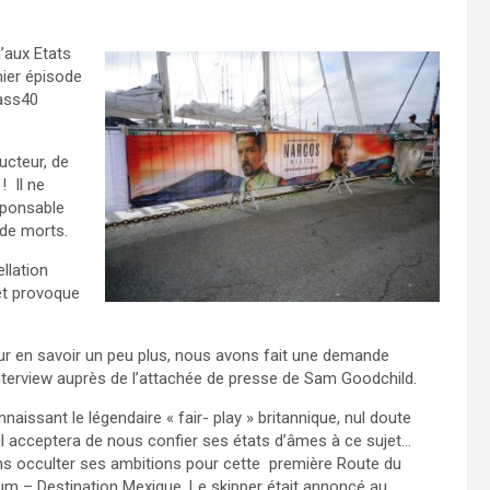
ng/videos/1990167871048096/
’aux Etats
mier épisode
lass40
ucteur, de
! Il ne
esponsable
 de morts.
llation
et provoque
r en savoir un peu plus, nous avons fait une demande
nterview auprès de l’attachée de presse de Sam Goodchild.
naissant le légendaire « fair- play » britannique, nul doute
il acceptera de nous confier ses états d’âmes à ce sujet…
s occulter ses ambitions pour cette première Route du
m – Destination Mexique. Le skipper était annoncé au