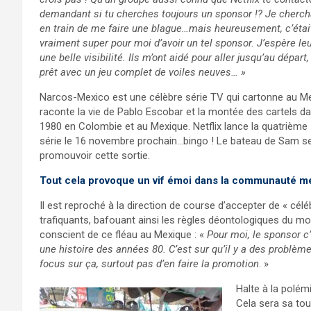
demandant si tu cherches toujours un sponsor !? Je chercha
en train de me faire une blague…mais heureusement, c’était 
vraiment super pour moi d’avoir un tel sponsor. J’espère le
une belle visibilité. Ils m’ont aidé pour aller jusqu’au départ
prêt avec un jeu complet de voiles neuves… »
Narcos-Mexico est une célèbre série TV qui cartonne au Mex
raconte la vie de Pablo Escobar et la montée des cartels d
1980 en Colombie et au Mexique. Netflix lance la quatrième
série le 16 novembre prochain…bingo ! Le bateau de Sam se
promouvoir cette sortie.
Tout cela provoque un vif émoi dans la communauté me
Il est reproché à la direction de course d’accepter de « célé
trafiquants, bafouant ainsi les règles déontologiques du mo
conscient de ce fléau au Mexique : «
Pour moi, le sponsor c
une histoire des années 80. C’est sur qu’il y a des problème
focus sur ça, surtout pas d’en faire la promotion
. »
Halte à la polém
Cela sera sa tou