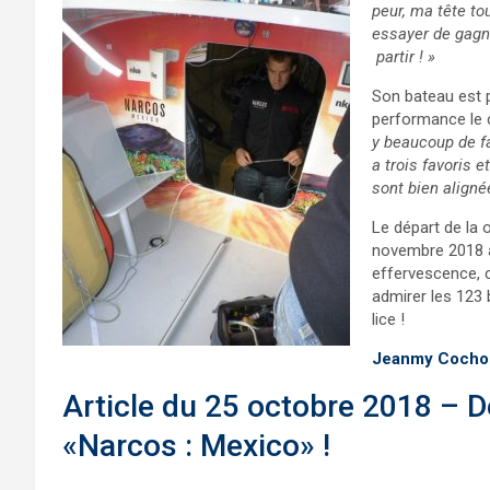
peur, ma tête tou
essayer de gagne
partir ! »
Son bateau est p
performance le c
y beaucoup de fa
a trois favoris 
sont bien aligné
Le départ de la
novembre 2018 à 
effervescence, 
admirer les 123 
lice !
Jeanmy Cochoi
Article du 25 octobre 2018 – De
«Narcos : Mexico» !