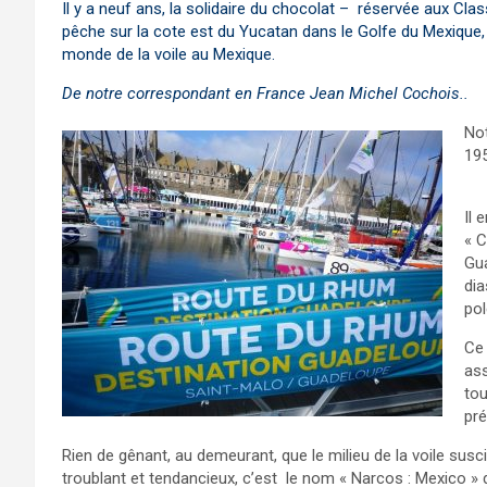
Il y a neuf ans, la solidaire du chocolat – réservée aux Clas
pêche sur la cote est du Yucatan dans le Golfe du Mexique, 
monde de la voile au Mexique.
De notre correspondant en France Jean Michel Cochois..
Not
195
htt
Il 
« C
Gua
dia
po
Ce 
ass
tou
pré
Rien de gênant, au demeurant, que le milieu de la voile suscit
troublant et tendancieux, c’est le nom « Narcos : Mexico » 