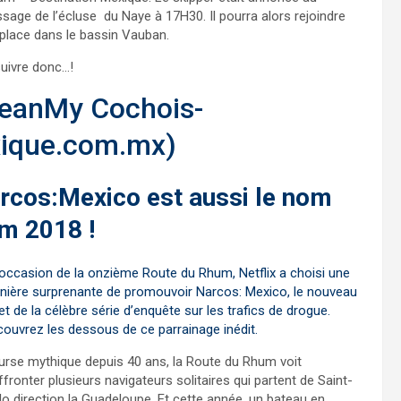
sage de l’écluse du Naye à 17H30. Il pourra alors rejoindre
place dans le bassin Vauban.
uivre donc…!
eanMy Cochois-
xique.com.mx)
arcos:Mexico est aussi le nom
um 2018 !
’occasion de la onzième Route du Rhum, Netflix a choisi une
ière surprenante de promouvoir Narcos: Mexico, le nouveau
et de la célèbre série d’enquête sur les trafics de drogue.
ouvrez les dessous de ce parrainage inédit.
rse mythique depuis 40 ans, la Route du Rhum voit
ffronter plusieurs navigateurs solitaires qui partent de Saint-
o direction la Guadeloupe. Et cette année, un bateau en