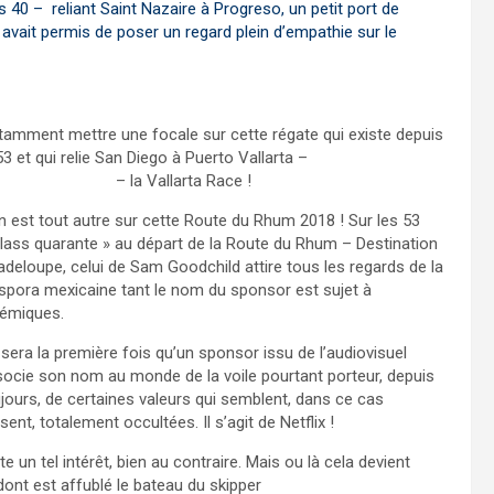
s 40 – reliant Saint Nazaire à Progreso, un petit port de
avait permis de poser un regard plein d’empathie sur le
amment mettre une focale sur cette régate qui existe depuis
3 et qui relie San Diego à Puerto Vallarta –
p://pvrace.com/
– la Vallarta Race !
en est tout autre sur cette Route du Rhum 2018 ! Sur les 53
lass quarante » au départ de la Route du Rhum – Destination
deloupe, celui de Sam Goodchild attire tous les regards de la
spora mexicaine tant le nom du sponsor est sujet à
lémiques.
sera la première fois qu’un sponsor issu de l’audiovisuel
ocie son nom au monde de la voile pourtant porteur, depuis
jours, de certaines valeurs qui semblent, dans ce cas
sent, totalement occultées. Il s’agit de Netflix !
e un tel intérêt, bien au contraire. Mais ou là cela devient
dont est affublé le bateau du skipper