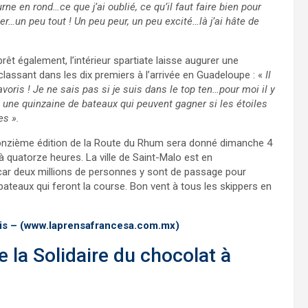
rne en rond…ce que j’ai oublié, ce qu’il faut faire bien pour
r…un peu tout ! Un peu peur, un peu excité…là j’ai hâte de
rêt également, l’intérieur spartiate laisse augurer une
lassant dans les dix premiers à l’arrivée en Guadeloupe : «
Il
voris ! Je ne sais pas si je suis dans le top ten…pour moi il y
et une quinzaine de bateaux qui peuvent gagner si les étoiles
es ».
 onzième édition de la Route du Rhum sera donné dimanche 4
quatorze heures. La ville de Saint-Malo est en
car deux millions de personnes y sont de passage pour
bateaux qui feront la course. Bon vent à tous les skippers en
s – (www.laprensafrancesa.com.mx)
 la Solidaire du chocolat à