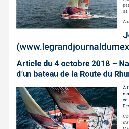
pas
sa 
A s
J
(www.legrandjournaldume
Article du 4 octobre 2018 – N
d’un bateau de la Route du Rh
À l
man
vol
Déc
Cou
s’a
Mal