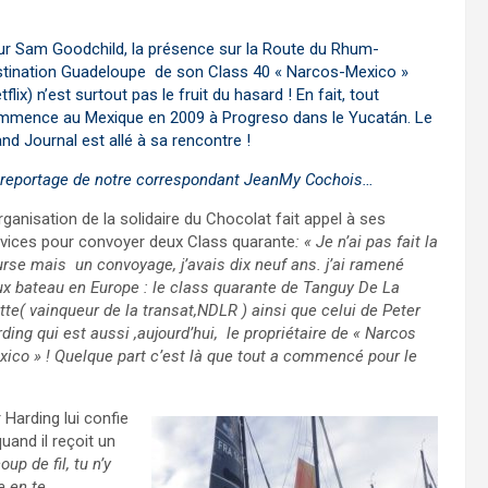
r Sam Goodchild, la présence sur la Route du Rhum-
stination Guadeloupe de son Class 40 « Narcos-Mexico »
tflix) n’est surtout pas le fruit du hasard ! En fait, tout
mmence au Mexique en 2009 à Progreso dans le Yucatán. Le
nd Journal est allé à sa rencontre !
 reportage de notre correspondant JeanMy Cochois…
rganisation de la solidaire du Chocolat fait appel à ses
vices pour convoyer deux Class quarante
: « Je n’ai pas fait la
rse mais un convoyage, j’avais dix neuf ans. j’ai ramené
x bateau en Europe : le class quarante de Tanguy De La
te( vainqueur de la transat,NDLR ) ainsi que celui de Peter
ding qui est aussi ,aujourd’hui, le propriétaire de « Narcos
ico » ! Quelque part c’est là que tout a commencé pour le
 Harding lui confie
uand il reçoit un
oup de fil, tu n’y
e en te