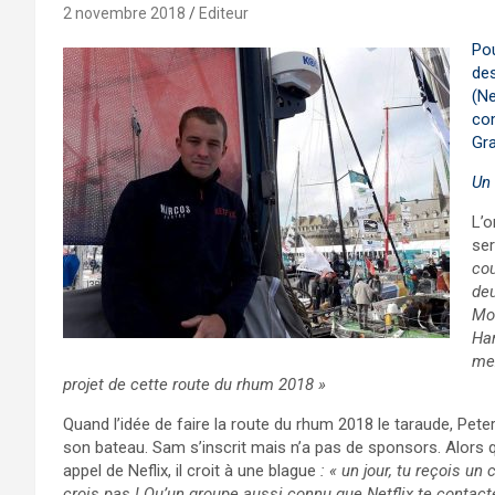
2 novembre 2018
Editeur
Pou
de
(Ne
co
Gra
Un
L’o
ser
cou
deu
Mot
Har
mex
projet de cette route du rhum 2018 »
Quand l’idée de faire la route du rhum 2018 le taraude, Peter
son bateau. Sam s’inscrit mais n’a pas de sponsors. Alors q
appel de Neflix, il croit à une blague
: « un jour, tu reçois un c
crois pas ! Qu’un groupe aussi connu que Netflix te contact