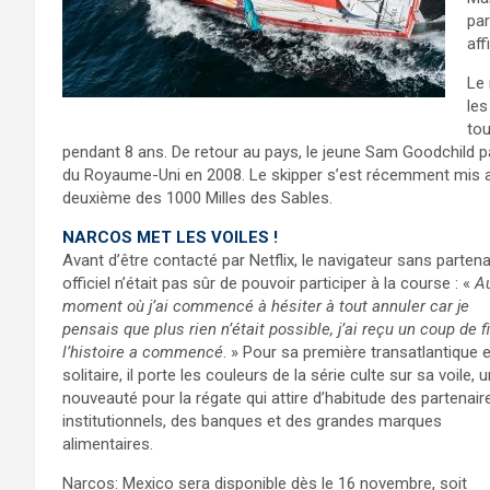
par
aff
Le 
les
tou
pendant 8 ans. De retour au pays, le jeune Sam Goodchild 
du Royaume-Uni en 2008. Le skipper s’est récemment mis au
deuxième des 1000 Milles des Sables.
NARCOS MET LES VOILES !
Avant d’être contacté par Netflix, le navigateur sans partena
officiel n’était pas sûr de pouvoir participer à la course : «
A
moment où j’ai commencé à hésiter à tout annuler car je
pensais que plus rien n’était possible, j’ai reçu un coup de fi
l’histoire a commencé
. » Pour sa première transatlantique 
solitaire, il porte les couleurs de la série culte sur sa voile, 
nouveauté pour la régate qui attire d’habitude des partenair
institutionnels, des banques et des grandes marques
alimentaires.
Narcos: Mexico sera disponible dès le 16 novembre, soit