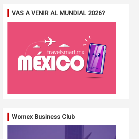
e
VAS A VENIR AL MUNDIAL 2026?
r
c
h
e
r
Womex Business Club