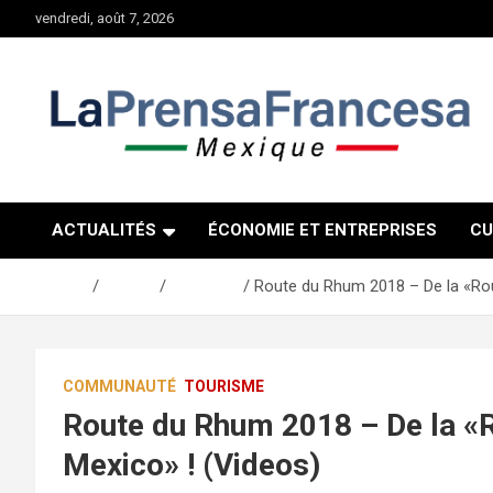
Aller
vendredi, août 7, 2026
au
contenu
ACTUALITÉS
ÉCONOMIE ET ENTREPRISES
CU
Accueil
Culture
Tourisme
Route du Rhum 2018 – De la «Rou
COMMUNAUTÉ
TOURISME
Route du Rhum 2018 – De la «
Mexico» ! (Videos)