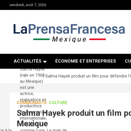
Aller
vendredi, août 7, 2026
au
contenu
ACTUALITÉS
ÉCONOMIE ET ENTREPRISES
CU
Salma Hayek
(née en 1966
Accueil
Culture
Salma Hayek produit un film pour défendre l
au Mexique)
est une
actrice,
réalisatrice et
COMMUNAUTÉ
CULTURE
productrice
Salma Hayek produit un film p
de renommée
internationale,
Mexique
considérée
ce à la
comme l’une
Le mari de