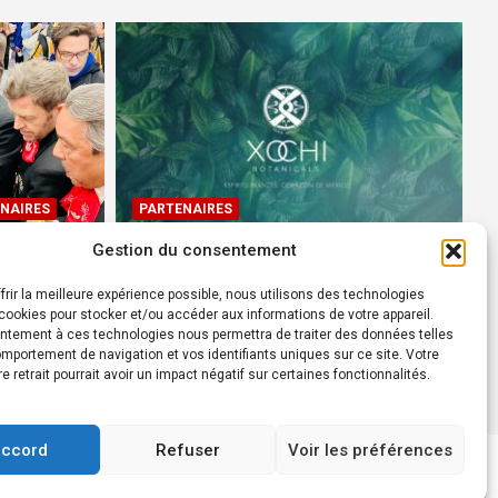
NAIRES
PARTENAIRES
Gestion du consentement
Devenez Ambassadeur XOCHI
BOTANICALS – « El espíritu
frir la meilleure expérience possible, nous utilisons des technologies
rtes à
francés con corazón de
ookies pour stocker et/ou accéder aux informations de votre appareil.
ntement à ces technologies nous permettra de traiter des données telles
México! »
mportement de navigation et vos identifiants uniques sur ce site. Votre
24 août 2022
Rédacteur
re retrait pourrait avoir un impact négatif sur certaines fonctionnalités.
accord
Refuser
Voir les préférences