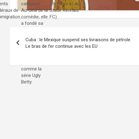
ents
catégorie.
Christie’s et du
déraux de
Au-delà de la
Stade Rennais
mmigration.
comédie, elle
FC).
a fondé sa
propre
Navigation
société de
Cuba : le Mexique suspend ses livraisons de pétrole.
production,
de
Le bras de fer continue avec les EU
Ventanazul,
l’article
et a produit
des succès
comme la
série Ugly
Betty.