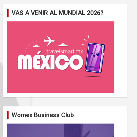
e
VAS A VENIR AL MUNDIAL 2026?
r
c
h
e
r
Womex Business Club