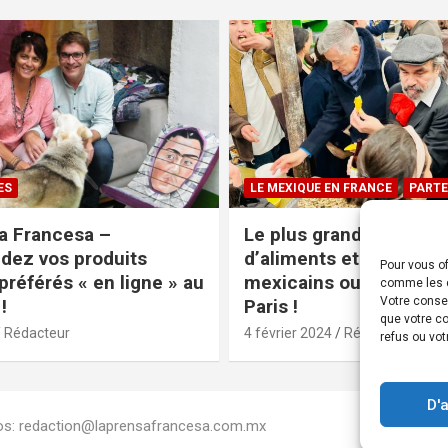
ES
LE MEXIQUE EN FRANCE
PARTE
a Francesa –
Le plus grand magasin
ez vos produits
d’aliments et produits
Pour vous of
préférés « en ligne » au
mexicains ouvre ses po
comme les c
Votre conse
!
Paris !
que votre co
Rédacteur
4 février 2024
Rédacteur
refus ou vot
D'
Infos: redaction@laprensafrancesa.com.mx