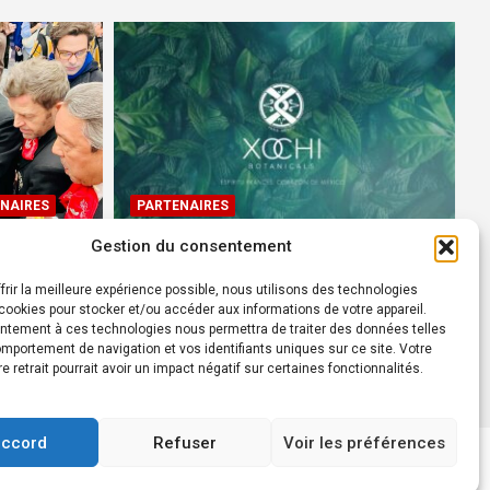
NAIRES
PARTENAIRES
Gestion du consentement
Devenez Ambassadeur XOCHI
BOTANICALS – « El espíritu
frir la meilleure expérience possible, nous utilisons des technologies
rtes à
francés con corazón de
ookies pour stocker et/ou accéder aux informations de votre appareil.
ntement à ces technologies nous permettra de traiter des données telles
México! »
mportement de navigation et vos identifiants uniques sur ce site. Votre
24 août 2022
Rédacteur
re retrait pourrait avoir un impact négatif sur certaines fonctionnalités.
accord
Refuser
Voir les préférences