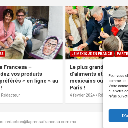
ES
LE MEXIQUE EN FRANCE
PARTE
a Francesa –
Le plus grand magasin
ez vos produits
d’aliments et produits
Pour vous of
préférés « en ligne » au
mexicains ouvre ses po
comme les c
Votre conse
!
Paris !
que votre co
Rédacteur
4 février 2024
Rédacteur
refus ou vot
D'
Infos: redaction@laprensafrancesa.com.mx