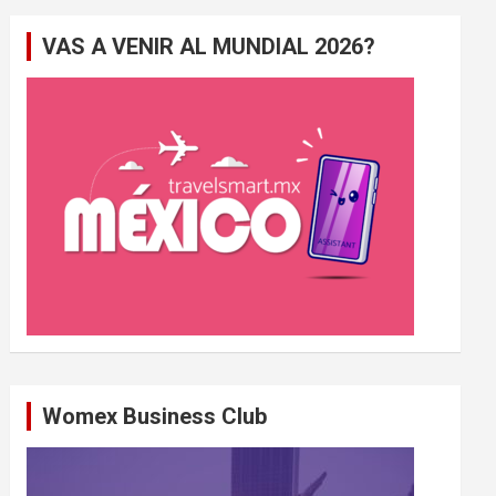
e
VAS A VENIR AL MUNDIAL 2026?
r
c
h
e
r
Womex Business Club