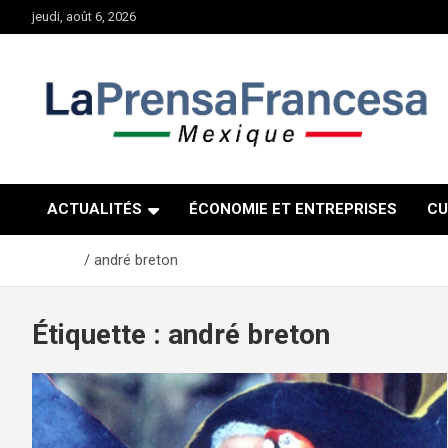
Aller
jeudi, août 6, 2026
au
contenu
ACTUALITÉS
ÉCONOMIE ET ENTREPRISES
CU
Accueil
andré breton
Étiquette :
andré breton