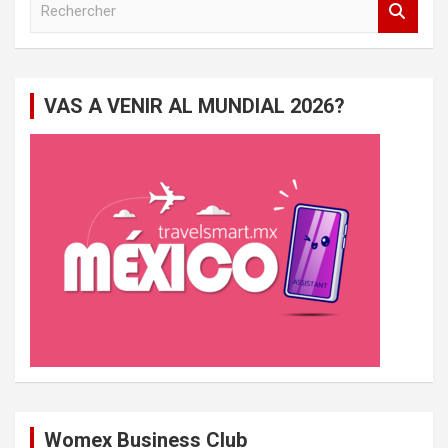
e
c
h
e
VAS A VENIR AL MUNDIAL 2026?
r
c
h
e
r
Womex Business Club