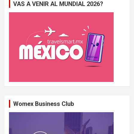
VAS A VENIR AL MUNDIAL 2026?
r
c
h
e
r
Womex Business Club