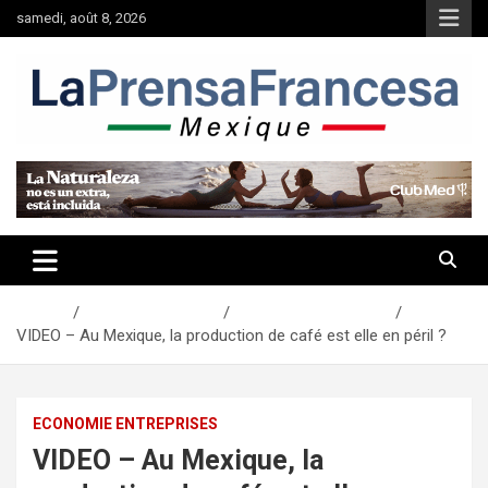
Aller
samedi, août 8, 2026
au
contenu
Accueil
Actualités Mexique
Economie Entreprises
VIDEO – Au Mexique, la production de café est elle en péril ?
ECONOMIE ENTREPRISES
VIDEO – Au Mexique, la