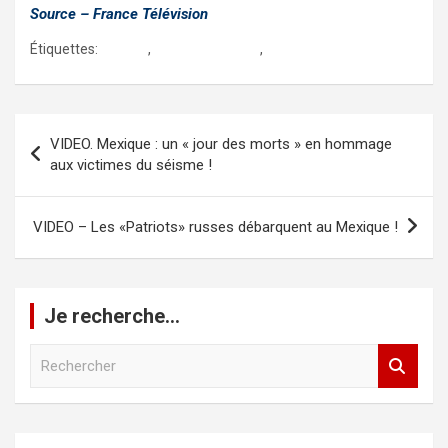
Source – France Télévision
Étiquettes:
arabica
,
cafe au mexique
,
veracruz
Navigation
VIDEO. Mexique : un « jour des morts » en hommage
de
aux victimes du séisme !
l’article
VIDEO – Les «Patriots» russes débarquent au Mexique !
Je recherche…
R
e
c
h
e