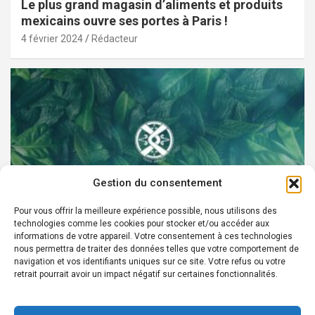
Le plus grand magasin d’aliments et produits
mexicains ouvre ses portes à Paris !
4 février 2024
Rédacteur
Gestion du consentement
Pour vous offrir la meilleure expérience possible, nous utilisons des
technologies comme les cookies pour stocker et/ou accéder aux
PARTENAIRES
informations de votre appareil. Votre consentement à ces technologies
nous permettra de traiter des données telles que votre comportement de
Devenez Ambassadeur XOCHI BOTANICALS –
navigation et vos identifiants uniques sur ce site. Votre refus ou votre
retrait pourrait avoir un impact négatif sur certaines fonctionnalités.
« El espíritu francés con corazón de México! »
24 août 2022
Rédacteur