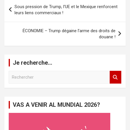
Navigation
Sous pression de Trump, l’UE et le Mexique renforcent
de
leurs liens commerciaux !
l’article
ÉCONOMIE – Trump dégaine l’arme des droits de
douane !
Je recherche…
R
e
c
h
e
VAS A VENIR AL MUNDIAL 2026?
r
c
h
e
r