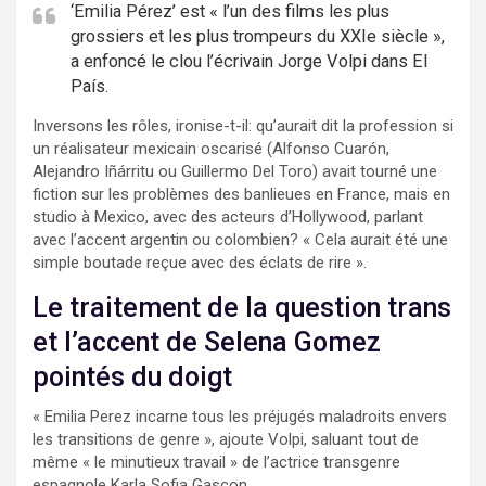
‘Emilia Pérez’ est « l’un des films les plus
grossiers et les plus trompeurs du XXIe siècle »,
a enfoncé le clou l’écrivain Jorge Volpi dans El
País.
Inversons les rôles, ironise-t-il: qu’aurait dit la profession si
un réalisateur mexicain oscarisé (Alfonso Cuarón,
Alejandro Iñárritu ou Guillermo Del Toro) avait tourné une
fiction sur les problèmes des banlieues en France, mais en
studio à Mexico, avec des acteurs d’Hollywood, parlant
avec l’accent argentin ou colombien? « Cela aurait été une
simple boutade reçue avec des éclats de rire ».
Le traitement de la question trans
et l’accent de Selena Gomez
pointés du doigt
« Emilia Perez incarne tous les préjugés maladroits envers
les transitions de genre », ajoute Volpi, saluant tout de
même « le minutieux travail » de l’actrice transgenre
espagnole Karla Sofia Gascon.