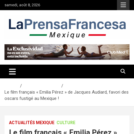
Aller
samedi, août 8, 2026
au
contenu
Accueil
Actualités Mexique
Le film français « Emilia Pérez » de Jacques Audiard, favori des
oscars fustigé au Mexique !
ACTUALITÉS MEXIQUE
CULTURE
Le film français « Emilia Pérez »