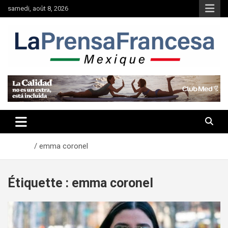
Aller
samedi, août 8, 2026
au
contenu
Accueil
emma coronel
Étiquette :
emma coronel