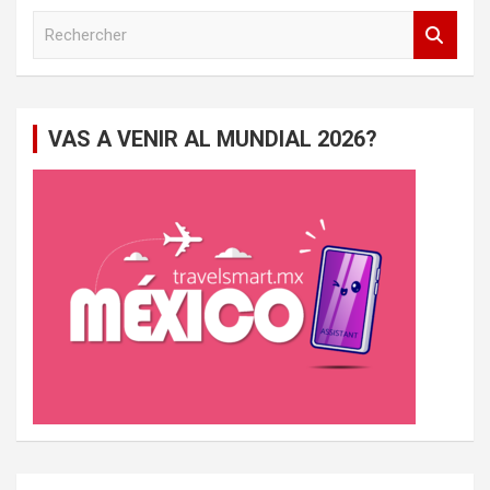
R
e
c
h
e
VAS A VENIR AL MUNDIAL 2026?
r
c
h
e
r