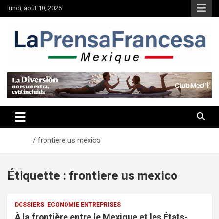
Aller
lundi, août 10, 2026
au
contenu
Accueil
frontiere us mexico
Étiquette :
frontiere us mexico
DOSSIERS
ECONOMIE ENTREPRISES
À la frontière entre le Mexique et les États-