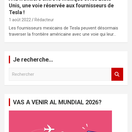
Unis, une voie réservée aux fournisseurs de
Tesla !
1 août 2022
Rédacteur
Les fournisseurs mexicains de Tesla peuvent désormais
traverser la frontière américaine avec une voie qui leur…
Je recherche…
R
e
c
h
e
VAS A VENIR AL MUNDIAL 2026?
r
c
h
e
r