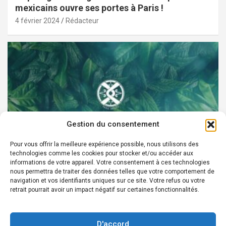
mexicains ouvre ses portes à Paris !
4 février 2024
Rédacteur
Gestion du consentement
Pour vous offrir la meilleure expérience possible, nous utilisons des
technologies comme les cookies pour stocker et/ou accéder aux
PARTENAIRES
informations de votre appareil. Votre consentement à ces technologies
nous permettra de traiter des données telles que votre comportement de
Devenez Ambassadeur XOCHI BOTANICALS –
navigation et vos identifiants uniques sur ce site. Votre refus ou votre
retrait pourrait avoir un impact négatif sur certaines fonctionnalités.
« El espíritu francés con corazón de México! »
24 août 2022
Rédacteur
D'accord