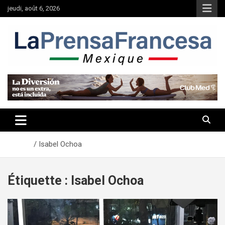
Aller
jeudi, août 6, 2026
au
contenu
Accueil
Isabel Ochoa
Étiquette :
Isabel Ochoa