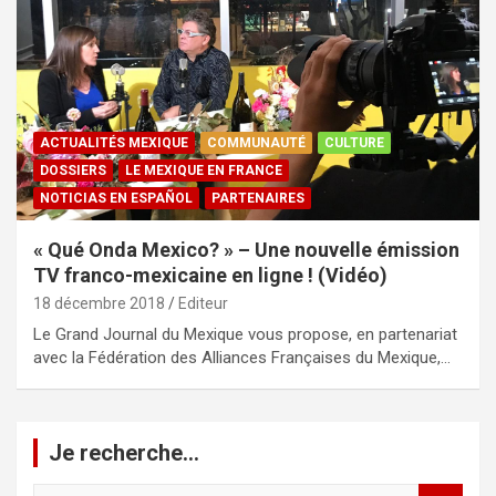
ACTUALITÉS MEXIQUE
COMMUNAUTÉ
CULTURE
DOSSIERS
LE MEXIQUE EN FRANCE
NOTICIAS EN ESPAÑOL
PARTENAIRES
« Qué Onda Mexico? » – Une nouvelle émission
TV franco-mexicaine en ligne ! (Vidéo)
18 décembre 2018
Editeur
Le Grand Journal du Mexique vous propose, en partenariat
avec la Fédération des Alliances Françaises du Mexique,…
Je recherche…
R