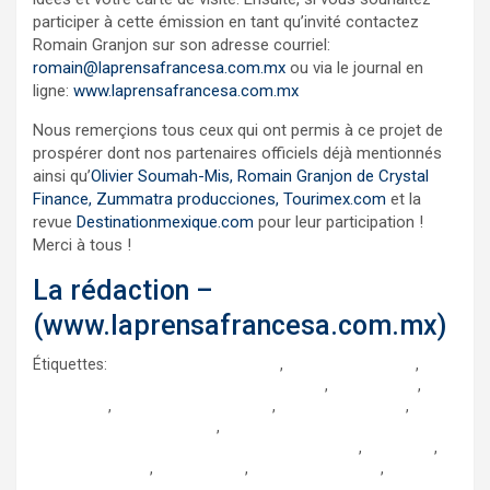
participer à cette émission en tant qu’invité contactez
Romain Granjon sur son adresse courriel:
romain@laprensafrancesa.com.mx
ou via le journal en
ligne:
www.laprensafrancesa.com.mx
Nous remerçions tous ceux qui ont permis à ce projet de
prospérer dont nos partenaires officiels déjà mentionnés
ainsi qu’
Olivier Soumah-Mis, Romain Granjon de
Crystal
Finance
,
Zummatra producciones
,
Tourimex.com
et la
revue
Destinationmexique.com
pour leur participation !
Merci à tous !
La rédaction –
(www.laprensafrancesa.com.mx)
Étiquettes:
accélérateur de startups
,
Betzabeth Barrera
,
Chambre de Commerce Franco-Mexicaine
,
charcuteries
,
climats.mx
,
despassetesfrontieres
,
dia de los muertos
,
emission que onda mexico
,
federation des alliances francaises au mexique
,
fromages
,
guillaume renard
,
Isabel Ochoa
,
la prensa francesa
,
laurent lindenberger
,
le grand journal du mexique
,
les2amies
,