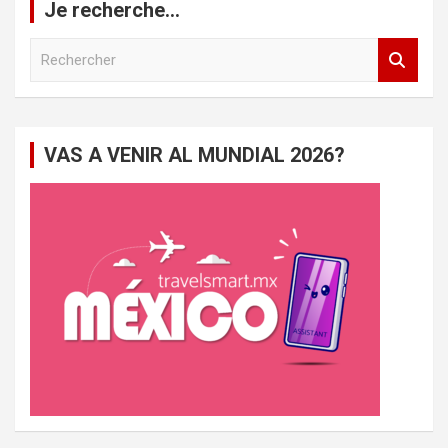
Je recherche…
R
e
c
h
e
VAS A VENIR AL MUNDIAL 2026?
r
c
h
e
r