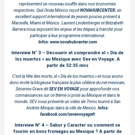
représentent un nouveau souffle dans nos économies
respectives. Qué Onda México reçoit
NOVAHUBCENTER
, un
excellent support international de jeunes pouces présent à
Marseille, Miami et Mexico. Laurent Lindenberger et Betzabeth
Barrera nous exposent les enjeux et les étapes à franchir pour
participer à leur programme international.
Infos:
www.novahubcenter.com
Interview
N° 3 – Découvrir et comprendre el « Día de
los muertos » au Mexique avec Sev en Voyage.
A
partir de 32:35 mns
C’est la fête des morts, el « Día de los muertos » et nous avons
donc invité la blogeuse française la plus célèbre du net mexicain,
Séverine Grave dit
SEV EN VOYAGE
pour approfondir nos
connaissances sur ce thème si prisé au Mexique et dans le
monde. SEV nous présente un vidéo de 7mns tourné à San
Andrés Mixquic dans la ville de Mexico.
Infos:
facebook.com/sevenvoyagefr
Interview N° 4 – Sabor y Caracter ou comment se
fournir en bons fromages au Mexique ? A partir de