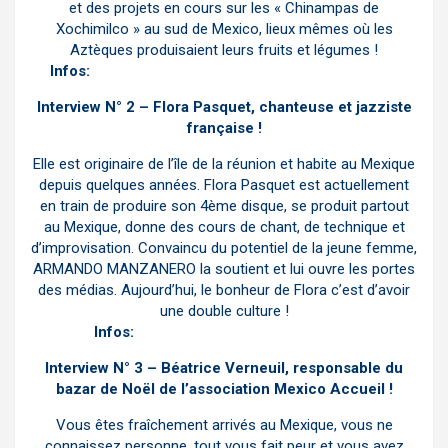
et des projets en cours sur les « Chinampas de
Xochimilco » au sud de Mexico, lieux mêmes où les
Aztèques produisaient leurs fruits et légumes !
Infos:
https://www.rainforest-alliance.org/lang/es
Interview N° 2 – Flora Pasquet, chanteuse et jazziste
française
!
Elle est originaire de l’île de la réunion et habite au Mexique
depuis quelques années. Flora Pasquet est actuellement
en train de produire son 4ème disque, se produit partout
au Mexique, donne des cours de chant, de technique et
d’improvisation. Convaincu du potentiel de la jeune femme,
ARMANDO MANZANERO la soutient et lui ouvre les portes
des médias. Aujourd’hui, le bonheur de Flora c’est d’avoir
une double culture !
Infos:
https://www.florapasquet.com/
Interview N° 3 – Béatrice Verneuil, responsable du
bazar de
Noël
de l’association Mexico Accueil !
Vous êtes fraîchement arrivés au Mexique, vous ne
connaissez personne, tout vous fait peur et vous avez