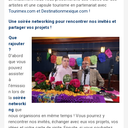
artistes et une capsule tourisme en partenariat avec
Tourimex.com
et
Destinationmexique.com
!
Une soirée networking pour rencontrer nos invités et
partager vos projets !
Que
rajouter
?
D’abord
que vous
pouvez
assister
à
l’émissio
n lors de
la
soirée
networki
ng
que
nous organisons en même temps ! Vous pourrez y
rencontrer nos invités, échanger avec eux vos projets, vos
idées et votre carte de visite. Ensuite, si vous souhaitez