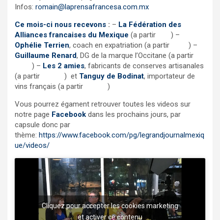
Infos:
romain@laprensafrancesa.com.mx
Ce mois-ci nous recevons
:
–
La Fédération des
Alliances francaises du Mexique
(a partir
7:30
) –
Ophélie Terrien
, coach en expatriation (a partir
29:25
) –
Guillaume Renard
, DG de la marque l’Occitane (a partir
48:30
) –
Les 2 amies
, fabricants de conserves artisanales
(a partir
1:12:00
) et
Tanguy de Bodinat
, importateur de
vins français (a partir
1:23:06
)
Vous pourrez égament retrouver toutes les videos sur
notre page
Facebook
dans les prochains jours, par
capsule donc par
thème:
https://www.facebook.com/pg/legrandjournalmexiq
ue/videos/
Cliquez pour accepter les cookies marketing
et activer ce contenu