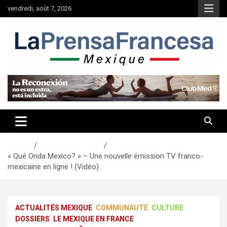
Aller
vendredi, août 7, 2026
au
contenu
Accueil
Actualités Mexique
« Qué Onda Mexico? » – Une nouvelle émission TV franco-
mexicaine en ligne ! (Vidéo)
ACTUALITÉS MEXIQUE
COMMUNAUTÉ
CULTURE
DOSSIERS
LE MEXIQUE EN FRANCE