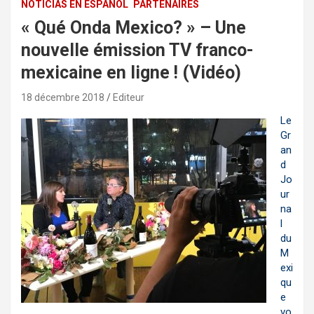
NOTICIAS EN ESPAÑOL
PARTENAIRES
« Qué Onda Mexico? » – Une
nouvelle émission TV franco-
mexicaine en ligne ! (Vidéo)
18 décembre 2018
Editeur
Le
Gr
an
d
Jo
ur
na
l
du
M
exi
qu
e
vo