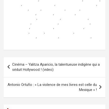
loccitane
,
Luz Amalia Sanabria
,
management interculturel
,
marc boisson
,
mexico
,
mexico accueil
,
mexique
,
NOVAHUBCENTER
,
olivier bert
,
olivier rodney
,
olivier soumah-mis
,
ophelie terrien
,
que onda mexico
,
romain granjon
,
Sabor y Caracter
,
San Andrés Mixquic
,
sev en voyage
,
severine grave
,
Tanguy de Bodinat
,
tourimex.com
,
tourisme
,
tourisme mexique
,
vacances mexique
,
vanessa avila
,
voyager au mexique
,
zummatra
Navigation
Cinéma – Yalitza Aparicio, la talentueuse indigène qui a
de
séduit Hollywood ! (video)
l’article
Antonio Ortuño : « La violence de mes livres est celle du
Mexique » !