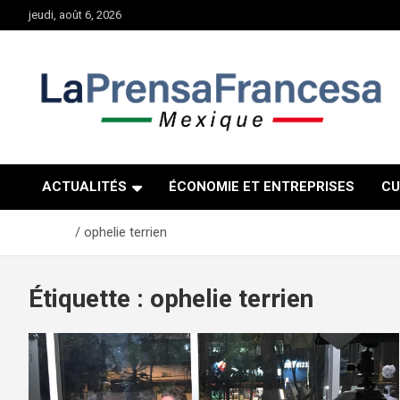
Aller
jeudi, août 6, 2026
au
contenu
ACTUALITÉS
ÉCONOMIE ET ENTREPRISES
CU
Accueil
ophelie terrien
Étiquette :
ophelie terrien