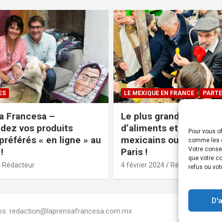
ES
LE MEXIQUE EN FRANCE
PARTE
a Francesa –
Le plus grand magasin
ez vos produits
d’aliments et produits
Pour vous of
préférés « en ligne » au
mexicains ouvre ses po
comme les c
Votre conse
!
Paris !
que votre co
Rédacteur
4 février 2024
Rédacteur
refus ou vot
D'
Infos: redaction@laprensafrancesa.com.mx