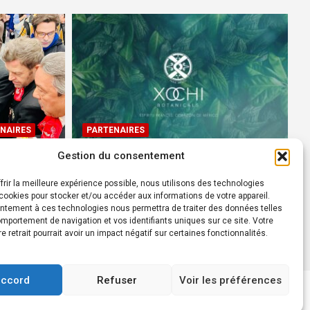
NAIRES
PARTENAIRES
Gestion du consentement
Devenez Ambassadeur XOCHI
BOTANICALS – « El espíritu
frir la meilleure expérience possible, nous utilisons des technologies
rtes à
francés con corazón de
ookies pour stocker et/ou accéder aux informations de votre appareil.
ntement à ces technologies nous permettra de traiter des données telles
México! »
mportement de navigation et vos identifiants uniques sur ce site. Votre
24 août 2022
Rédacteur
re retrait pourrait avoir un impact négatif sur certaines fonctionnalités.
accord
Refuser
Voir les préférences