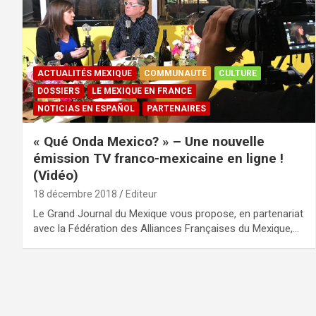
ACTUALITÉS MEXIQUE
COMMUNAUTÉ
CULTURE
DOSSIERS
LE MEXIQUE EN FRANCE
NOTICIAS EN ESPAÑOL
PARTENAIRES
« Qué Onda Mexico? » – Une nouvelle
émission TV franco-mexicaine en ligne !
(Vidéo)
18 décembre 2018
Editeur
Le Grand Journal du Mexique vous propose, en partenariat
avec la Fédération des Alliances Françaises du Mexique,…