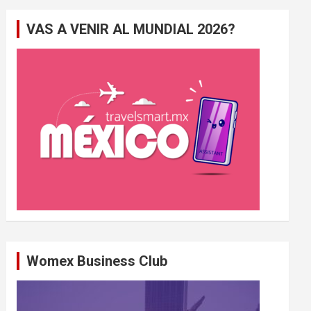
e
VAS A VENIR AL MUNDIAL 2026?
r
c
h
e
r
Womex Business Club