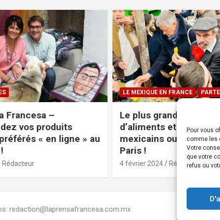
ES
LE MEXIQUE EN FRANCE
PARTE
a Francesa –
Le plus grand magasin
ez vos produits
d’aliments et produits
Pour vous of
préférés « en ligne » au
mexicains ouvre ses po
comme les c
Votre conse
!
Paris !
que votre co
Rédacteur
4 février 2024
Rédacteur
refus ou vot
D'
Infos: redaction@laprensafrancesa.com.mx