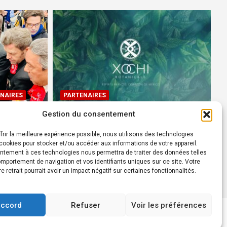
NAIRES
PARTENAIRES
Gestion du consentement
Devenez Ambassadeur XOCHI
BOTANICALS – « El espíritu
frir la meilleure expérience possible, nous utilisons des technologies
rtes à
francés con corazón de
ookies pour stocker et/ou accéder aux informations de votre appareil.
ntement à ces technologies nous permettra de traiter des données telles
México! »
mportement de navigation et vos identifiants uniques sur ce site. Votre
24 août 2022
Rédacteur
re retrait pourrait avoir un impact négatif sur certaines fonctionnalités.
accord
Refuser
Voir les préférences