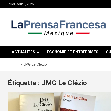
Aller
jeudi, août 6, 2026
au
contenu
ACTUALITÉS
ÉCONOMIE ET ENTREPRISES
CU
Accueil
JMG Le Clézio
Étiquette :
JMG Le Clézio