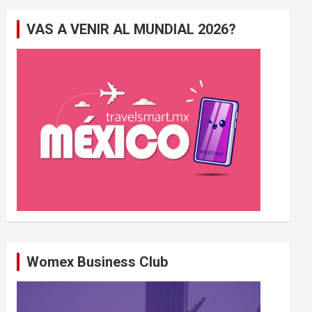
e
VAS A VENIR AL MUNDIAL 2026?
r
c
h
e
r
Womex Business Club