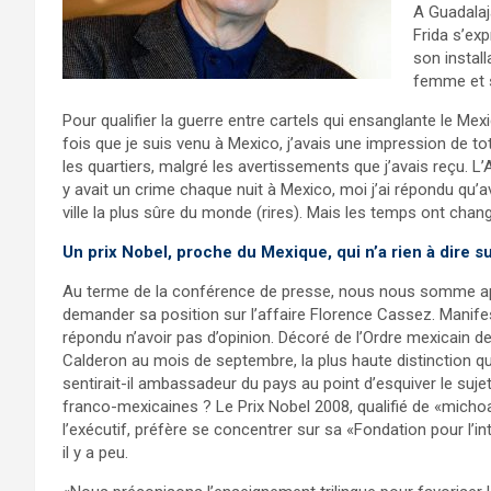
A Guadalaja
Frida s’ex
son instal
femme et s
Pour qualifier la guerre entre cartels qui ensanglante le Me
fois que je suis venu à Mexico, j’avais une impression de tot
les quartiers, malgré les avertissements que j’avais reçu.
y avait un crime chaque nuit à Mexico, moi j’ai répondu qu’av
ville la plus sûre du monde (rires). Mais les temps ont chan
Un prix Nobel, proche du Mexique, qui n’a rien à dire su
Au terme de la conférence de presse, nous nous somme app
demander sa position sur l’affaire Florence Cassez. Manifes
répondu n’avoir pas d’opinion. Décoré de l’Ordre mexicain de
Calderon au mois de septembre, la plus haute distinction qu
sentirait-il ambassadeur du pays au point d’esquiver le suje
franco-mexicaines ? Le Prix Nobel 2008, qualifié de «micho
l’exécutif, préfère se concentrer sur sa «Fondation pour l’int
il y a peu.