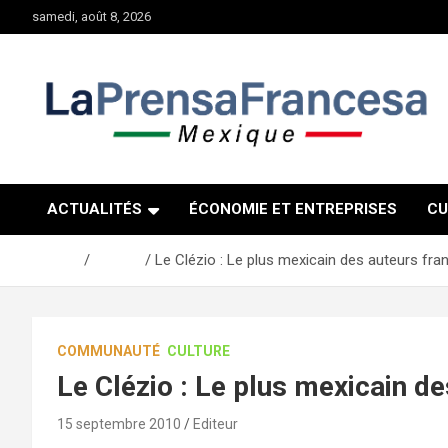
Aller
samedi, août 8, 2026
au
contenu
ACTUALITÉS
ÉCONOMIE ET ENTREPRISES
CU
Accueil
Culture
Le Clézio : Le plus mexicain des auteurs fran
COMMUNAUTÉ
CULTURE
Le Clézio : Le plus mexicain de
15 septembre 2010
Editeur