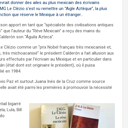
evrait donner des ailes au plus mexicain des écrivains
JMG Le Clézio s’est vu remettre un “Aigle Aztèque”, la plus
inction que réserve le Mexique à un étranger…
son apport en tant que “spécialiste des civilisations antiques
” que l’auteur du “Rêve Mexicain” a reçu des mains du
Calderón son “Águila Azteca”.
Le Clézio comme un “prix Nobel français très mexicanisé et,
re, très michoacanisé” le président Calderón a fait allusion aux
rs effectués par l’écrivain au Mexique et en particulier dans
n (état dont est originaire le président), où il puisa
lié en 1984.
avio Paz et surtout Juana Inés de la Cruz comme source
u’elle avait été parmi les premières à promouvoir la nécessité
tail bigarré
, Lula, Bill
ido