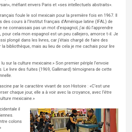
ysan», méfiant envers Paris et «ses intellectuels abstraits».
français foule le sol mexicain pour la première fois en 1967. Il
 des cours à l’Institut français d’Amérique latine (IFAL) de
e ne connaissais pas un mot d’espagnol, j’ai dû l’apprendre
e, pour cela mon espagnol est un peu callejero, amorce t-il. Je
si plongé dans les livres, car j’étais chargé de faire des
 la bibliothèque, mais au lieu de cela je me cachais pour lire
 lu sur la culture mexicaine.» Son premier périple l’envoie
. Le livre des fuites (1969, Gallimard) témoignera de cette
nelle.
ascine par le caractère vivant de son Histoire : «C’est une
erser chaque jour, elle a à voir avec la croyance, avec l’être
culture mexicaine.»
identale il
iennes.
entre colons
»