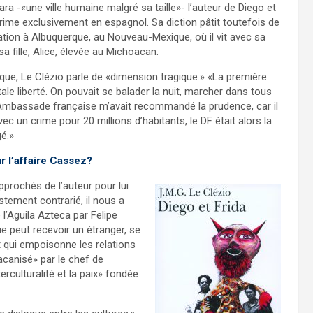
ra -«une ville humaine malgré sa taille»- l’auteur de Diego et
prime exclusivement en espagnol. Sa diction pâtit toutefois de
lation à Albuquerque, au Nouveau-Mexique, où il vit avec sa
a fille, Alice, élevée au Michoacan.
xique, Le Clézio parle de «dimension tragique.» «La première
ale liberté. On pouvait se balader la nuit, marcher dans tous
 L’Ambassade française m’avait recommandé la prudence, car il
ec un crime pour 20 millions d’habitants, le DF était alors la
gé.»
r l’affaire Cassez?
rochés de l’auteur pour lui
tement contrarié, il nous a
 l’Aguila Azteca par Felipe
e peut recevoir un étranger, se
t qui empoisonne les relations
acanisé» par le chef de
erculturalité et la paix» fondée