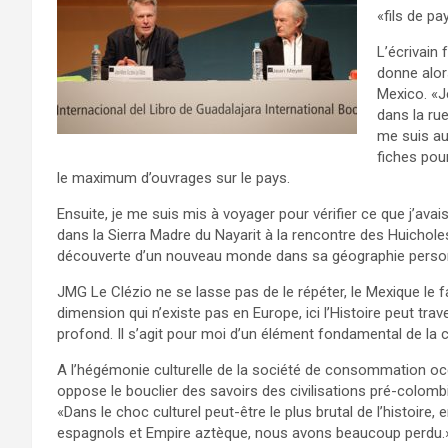
«fils de pa
L’écrivain 
donne alors
Mexico. «J
dans la ru
me suis aus
fiches pour
le maximum d’ouvrages sur le pays.
Ensuite, je me suis mis à voyager pour vérifier ce que j’avais
dans la Sierra Madre du Nayarit à la rencontre des Huicholes
découverte d’un nouveau monde dans sa géographie person
JMG Le Clézio ne se lasse pas de le répéter, le Mexique le f
dimension qui n’existe pas en Europe, ici l’Histoire peut trav
profond. Il s’agit pour moi d’un élément fondamental de la 
A l’hégémonie culturelle de la société de consommation occ
oppose le bouclier des savoirs des civilisations pré-colomb
«Dans le choc culturel peut-être le plus brutal de l’histoire, 
espagnols et Empire aztèque, nous avons beaucoup perdu.