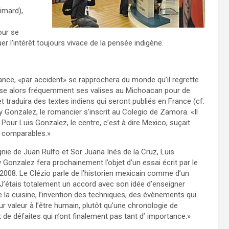
imard),
our se
r l’intérêt toujours vivace de la pensée indigène.
ance, «par accident» se rapprochera du monde qu’il regrette
l pose alors fréquemment ses valises au Michoacan pour de
t traduira des textes indiens qui seront publiés en France (cf:
 y Gonzalez, le romancier s’inscrit au Colegio de Zamora. «Il
. Pour Luis Gonzalez, le centre, c’est à dire Mexico, suçait
nt comparables.»
ie de Juan Rulfo et Sor Juana Inés de la Cruz, Luis
 Gonzalez fera prochainement l’objet d’un essai écrit par le
 2008. Le Clézio parle de l’historien mexicain comme d’un
«J’étais totalement un accord avec son idée d’enseigner
de la cuisine, l’invention des techniques, des évènements qui
r valeur à l’être humain, plutôt qu’une chronologie de
t de défaites qui n’ont finalement pas tant d’ importance.»