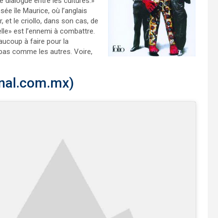
 dialogue entre les cultures.»
ée île Maurice, où l’anglais
r, et le criollo, dans son cas, de
elle» est l’ennemi à combattre.
aucoup à faire pour la
 pas comme les autres. Voire,
nal.com.mx)