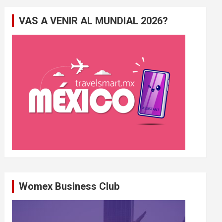
e
VAS A VENIR AL MUNDIAL 2026?
r
c
h
e
r
Womex Business Club