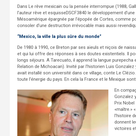
Dans Le rêve mexicain ou la pensée interrompue (1988, Gall
l’auteur rêve et esquisseDSCF3840 le développement d’une
Mésoamérique épargnée par l’épopée de Cortes, comme p
consoler d’une destruction irrévocable mais aussi revendique
“Mexico, la ville la plus sûre du monde”
De 1980 à 1990, ce Breton par ses aïeuls et niçois de naiss
et qui lui offre des réponses à ses doutes existentiels. I
longs séjours. A Tarecuato, il apprend la langue purepecha e
Relation de Michoacan). Invité par l’historien Luis Gonzalez
avait installé son université dans ce village, conte Le Clézio
toute l’énergie du pays. En cela la France et le Mexique so
En compagn
Gonzalez y
Prix Nobel
«maître.» 
l’histoire 
donnent leu
victoires e