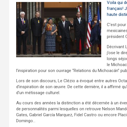
Voila qui d
français! 
haute dist
C’est pour 
mexicaines
président 
Décrivant 
j’ose le di
longs séjou
le Michoacá
l’inspiration pour son ouvrage “Relations du Michoacán” pub
Lors de son discours, Le Clézio a évoqué entre autres Oct
d’inspiration de son œuvre. De cette dernière, il a affirmé q
d’un métissage culturel.
Au cours des années la distinction a été décernée à un éven
de personnalités parmi lesquelles on retrouve Nelson Mandela
Gates, Gabriel García Marquez, Fidel Castro ou encore Plac
Domingo…