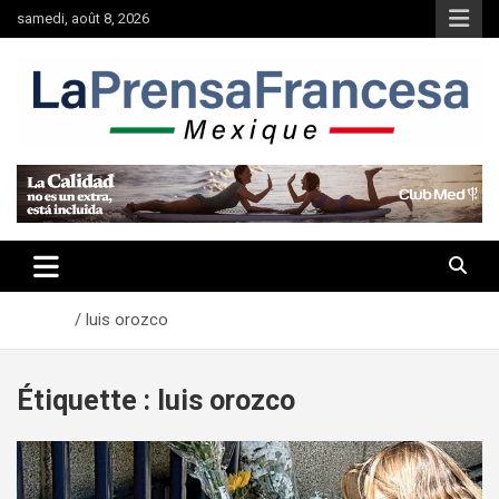
Aller
samedi, août 8, 2026
au
contenu
Accueil
luis orozco
Étiquette :
luis orozco