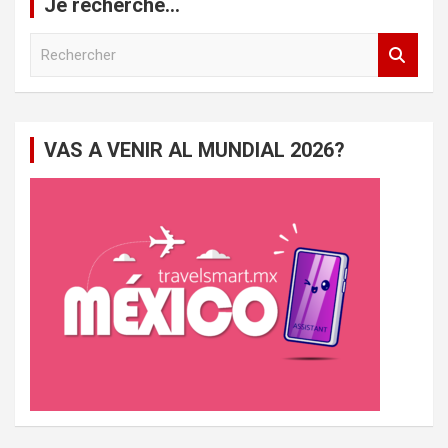
Je recherche…
R
e
c
h
e
VAS A VENIR AL MUNDIAL 2026?
r
c
h
e
r