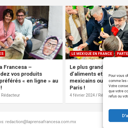
ES
LE MEXIQUE EN FRANCE
PARTE
a Francesa –
Le plus grand magasin
ez vos produits
d’aliments et produits
Pour vous of
préférés « en ligne » au
mexicains ouvre ses po
comme les c
Votre conse
!
Paris !
que votre co
Rédacteur
4 février 2024
Rédacteur
refus ou vot
D'
Infos: redaction@laprensafrancesa.com.mx