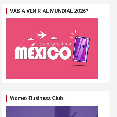
e
VAS A VENIR AL MUNDIAL 2026?
r
c
h
e
r
Womex Business Club