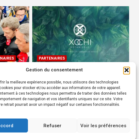
NAIRES
PARTENAIRES
Gestion du consentement
Devenez Ambassadeur XOCHI
BOTANICALS – « El espíritu
frir la meilleure expérience possible, nous utilisons des technologies
rtes à
francés con corazón de
ookies pour stocker et/ou accéder aux informations de votre appareil.
ntement à ces technologies nous permettra de traiter des données telles
México! »
mportement de navigation et vos identifiants uniques sur ce site. Votre
24 août 2022
Rédacteur
re retrait pourrait avoir un impact négatif sur certaines fonctionnalités.
accord
Refuser
Voir les préférences