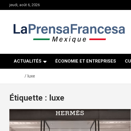
Aller
jeudi, août 6, 2026
au
contenu
ACTUALITÉS
ÉCONOMIE ET ENTREPRISES
CU
Accueil
luxe
Étiquette :
luxe