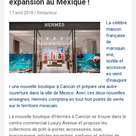
expansion au Mexique !
17 avril 2018
Rédacteur
La célèbre
maison
française
de
maroquin
erie,
textile et
accessoir
es vient
d’inaugure
r une nouvelle boutique à Cancún et prépare une autre
ouverture dans la ville de Mexico. Avec ces deux nouvelles
enseignes, Hermès comptera en tout huit points de vente
sur le territoire mexicain.
La nouvelle boutique d’Hermès à Cancún se trouve dans le
centre commercial Luxury Avenue et propose les
collections de prêt-à-porter, accessoires, soie,
maroquinerie, articles équestres, parfums et articles de