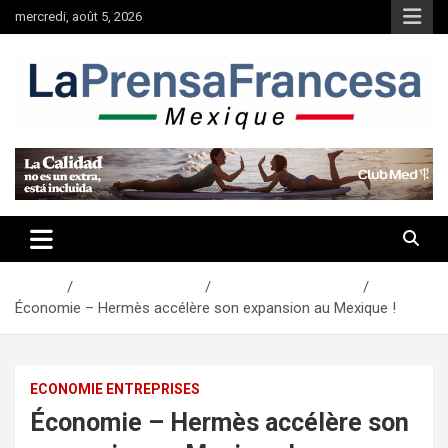
Aller
mercredi, août 5, 2026
au
contenu
Accueil
Actualités Mexique
Economie Entreprises
Économie – Hermès accélère son expansion au Mexique !
ECONOMIE ENTREPRISES
Économie – Hermès accélère son