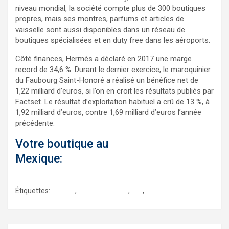
niveau mondial, la société compte plus de 300 boutiques
propres, mais ses montres, parfums et articles de
vaisselle sont aussi disponibles dans un réseau de
boutiques spécialisées et en duty free dans les aéroports.
Côté finances, Hermès a déclaré en 2017 une marge
record de 34,6 %. Durant le dernier exercice, le maroquinier
du Faubourg Saint-Honoré a réalisé un bénéfice net de
1,22 milliard d’euros, si l’on en croit les résultats publiés par
Factset. Le résultat d’exploitation habituel a crû de 13 %, à
1,92 milliard d’euros, contre 1,69 milliard d’euros l’année
précédente.
Votre boutique au
Mexique:
http://sp.stores.hermes.com
/America-Latina/Mexico
Étiquettes:
cancun
,
hermes mexico
,
lujo
,
luxe