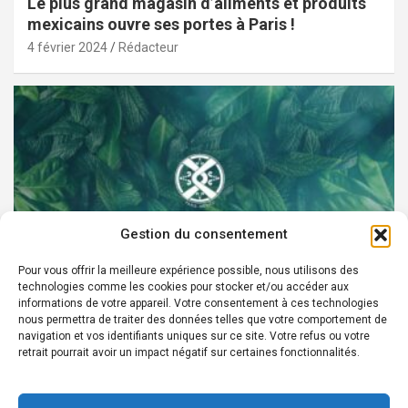
Le plus grand magasin d’aliments et produits
mexicains ouvre ses portes à Paris !
4 février 2024
Rédacteur
Gestion du consentement
Pour vous offrir la meilleure expérience possible, nous utilisons des
technologies comme les cookies pour stocker et/ou accéder aux
PARTENAIRES
informations de votre appareil. Votre consentement à ces technologies
nous permettra de traiter des données telles que votre comportement de
Devenez Ambassadeur XOCHI BOTANICALS –
navigation et vos identifiants uniques sur ce site. Votre refus ou votre
retrait pourrait avoir un impact négatif sur certaines fonctionnalités.
« El espíritu francés con corazón de México! »
24 août 2022
Rédacteur