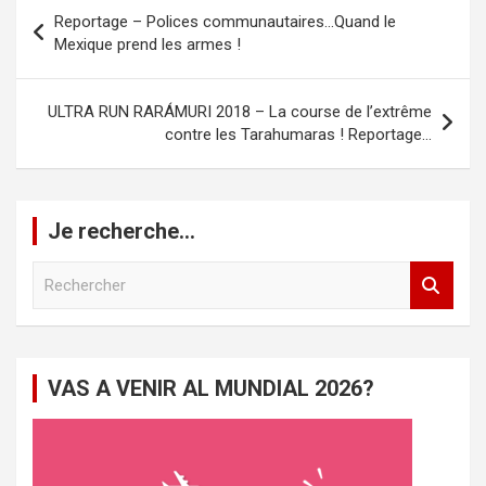
Navigation
Reportage – Polices communautaires…Quand le
de
Mexique prend les armes !
l’article
ULTRA RUN RARÁMURI 2018 – La course de l’extrême
contre les Tarahumaras ! Reportage…
Je recherche…
R
e
c
h
e
VAS A VENIR AL MUNDIAL 2026?
r
c
h
e
r