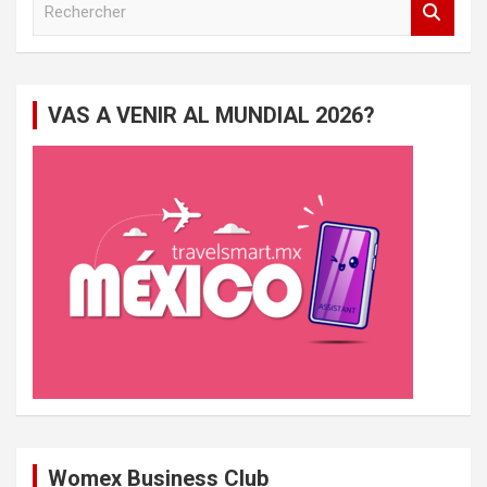
e
c
h
e
VAS A VENIR AL MUNDIAL 2026?
r
c
h
e
r
Womex Business Club