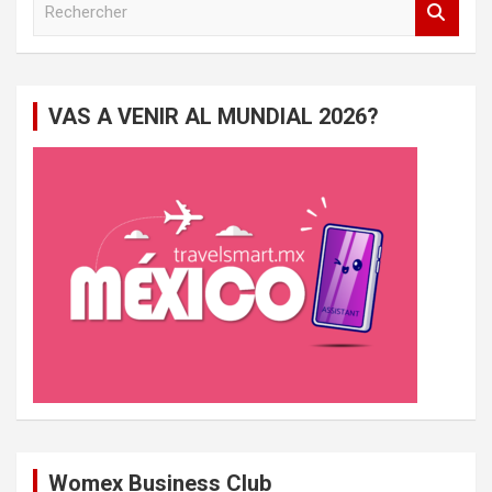
e
c
h
e
VAS A VENIR AL MUNDIAL 2026?
r
c
h
e
r
Womex Business Club