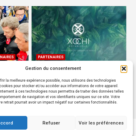
NAIRES
PARTENAIRES
Gestion du consentement
Devenez Ambassadeur XOCHI
BOTANICALS – « El espíritu
frir la meilleure expérience possible, nous utilisons des technologies
rtes à
francés con corazón de
ookies pour stocker et/ou accéder aux informations de votre appareil.
ntement à ces technologies nous permettra de traiter des données telles
México! »
mportement de navigation et vos identifiants uniques sur ce site. Votre
24 août 2022
Rédacteur
re retrait pourrait avoir un impact négatif sur certaines fonctionnalités.
accord
Refuser
Voir les préférences