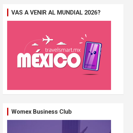
e
VAS A VENIR AL MUNDIAL 2026?
r
c
h
e
r
Womex Business Club