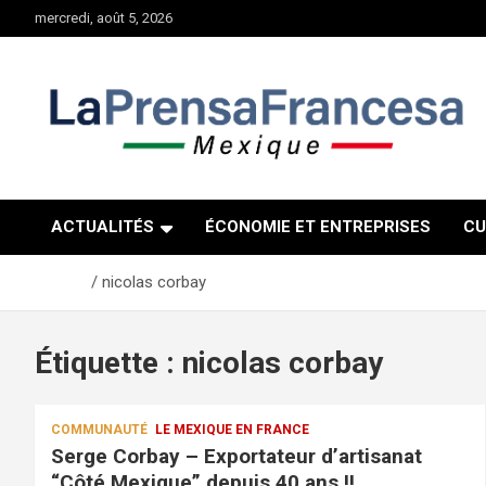
Aller
mercredi, août 5, 2026
au
contenu
ACTUALITÉS
ÉCONOMIE ET ENTREPRISES
CU
Accueil
nicolas corbay
Étiquette :
nicolas corbay
COMMUNAUTÉ
LE MEXIQUE EN FRANCE
Serge Corbay – Exportateur d’artisanat
“Côté Mexique” depuis 40 ans !!