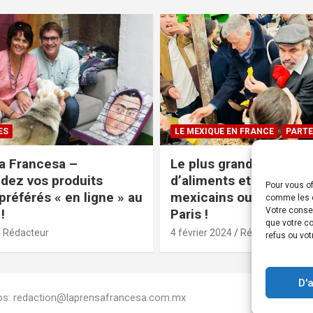
ES
LE MEXIQUE EN FRANCE
PARTE
a Francesa –
Le plus grand magasin
ez vos produits
d’aliments et produits
Pour vous of
préférés « en ligne » au
mexicains ouvre ses po
comme les c
Votre conse
!
Paris !
que votre co
Rédacteur
4 février 2024
Rédacteur
refus ou vot
D'
Infos: redaction@laprensafrancesa.com.mx