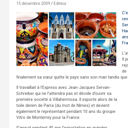
15 décembre 2009
Editeur
C’
ren
Ser
Hac
ans
Fra
L’
Il 
rej
de 
finalement sa sœur quitte le pays sans son mari tandis que S
Il travaillait à l’Express avec Jean-Jacques Servan-
Schreiber qui ne l’attendra pas et décide d’ouvrir sa
première société à Villahermosa. Il exporte alors de la
toile denim de Parra (du mot de Nîmes) et devient
également le représentant pendant 10 ans du groupe
Vitro de Monterrey pour la France.
S’ensuit pendant 40 ans l’exportation en grandes