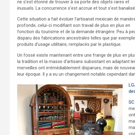
ne s’est étonné de trouver à sa porte des objets rares et
inusuels. La concurrence s’est accrue et tout s’est banalisé
Cette situation a fait évoluer l’artisanat mexicain de manièr
profonde, celui-ci modifiant son travail de plus en plus en
fonction du tourisme et de la demande étrangère. Peu à pe
disparu des fabrications ancestrales telles que par exemple
produits d’usage utilitaire, remplacés par le plastique.
Un fossé existe maintenant entre une frange de plus en plus
la tradition et la masse d’artisans subsistant en adaptant 
merveilles ont irrémédiablement disparues, mais de nouveau
leur époque. Il y a eu un changement notable cependant dans 
LGJ
des
SC
mex
ont
mar
mar
cri