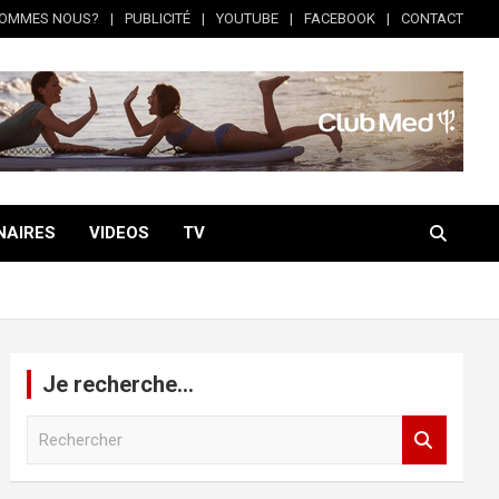
SOMMES NOUS?
PUBLICITÉ
YOUTUBE
FACEBOOK
CONTACT
NAIRES
VIDEOS
TV
Je recherche…
R
e
c
h