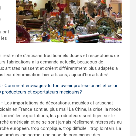
!
e
u ont
 les
 restreinte d’artisans traditionnels doués et respectueux de
leurs fabrications a la demande actuelle, beaucoup de
x artistes naissent et créent différemment; plus adaptés a
leur dénomination: hier artisans, aujourd’hui artistes!
- Comment envisages-tu ton avenir professionnel et celui
 producteurs et exportateurs mexicains?
 –
Les importations de décorations, meubles et artisanat
icain en France sont au plus mal! La Chine, la crise, la mode
 laminé les exportations, les producteurs sont figés sur le
ché américain et ne se sont jamais réellement intéressés au
ché européen, trop compliqué, trop difficile… trop lointain. La
se américaine permet une prise de conscience des