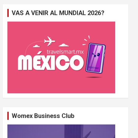
e
VAS A VENIR AL MUNDIAL 2026?
r
c
h
e
r
Womex Business Club