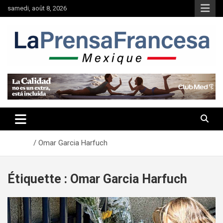
Aller
samedi, août 8, 2026
au
contenu
Accueil
Omar Garcia Harfuch
Étiquette :
Omar Garcia Harfuch