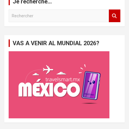
Je recherche…
R
e
c
h
e
VAS A VENIR AL MUNDIAL 2026?
r
c
h
e
r