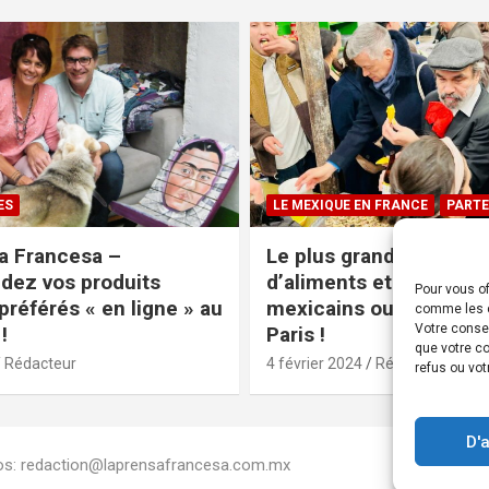
ES
LE MEXIQUE EN FRANCE
PARTE
a Francesa –
Le plus grand magasin
ez vos produits
d’aliments et produits
Pour vous of
préférés « en ligne » au
mexicains ouvre ses po
comme les c
Votre conse
!
Paris !
que votre co
Rédacteur
4 février 2024
Rédacteur
refus ou vot
D'
Infos: redaction@laprensafrancesa.com.mx