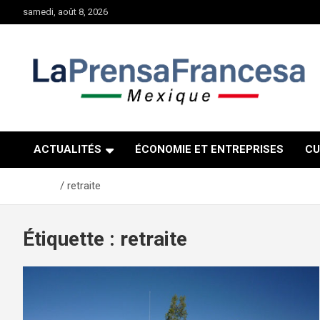
Aller
samedi, août 8, 2026
au
contenu
ACTUALITÉS
ÉCONOMIE ET ENTREPRISES
CU
Accueil
retraite
Étiquette :
retraite