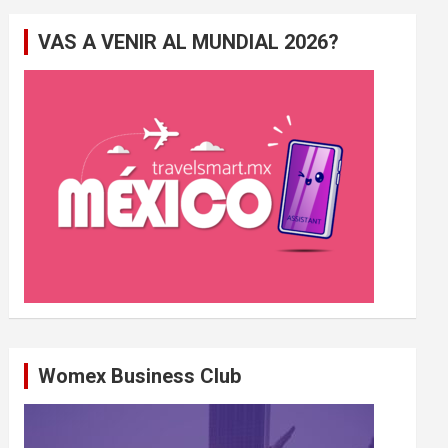
e
VAS A VENIR AL MUNDIAL 2026?
r
c
h
e
r
Womex Business Club