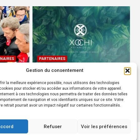
NAIRES
PARTENAIRES
Gestion du consentement
Devenez Ambassadeur XOCHI
BOTANICALS – « El espíritu
frir la meilleure expérience possible, nous utilisons des technologies
rtes à
francés con corazón de
ookies pour stocker et/ou accéder aux informations de votre appareil.
ntement à ces technologies nous permettra de traiter des données telles
México! »
mportement de navigation et vos identifiants uniques sur ce site. Votre
24 août 2022
Rédacteur
re retrait pourrait avoir un impact négatif sur certaines fonctionnalités.
accord
Refuser
Voir les préférences