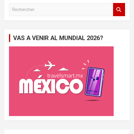
R
e
c
h
e
VAS A VENIR AL MUNDIAL 2026?
r
c
h
e
r