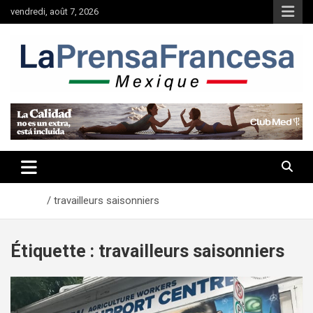
Aller
vendredi, août 7, 2026
au
contenu
Accueil
travailleurs saisonniers
Étiquette :
travailleurs saisonniers