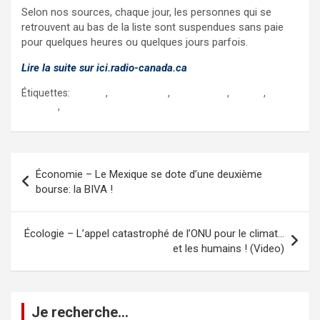
Selon nos sources, chaque jour, les personnes qui se
retrouvent au bas de la liste sont suspendues sans paie
pour quelques heures ou quelques jours parfois.
Lire la suite sur
ici.radio-canada.ca
Étiquettes:
canada
,
harcèlement
,
immigration
,
ontario
,
racisme
,
travailleurs saisonniers
Navigation
Économie – Le Mexique se dote d’une deuxième
de
bourse: la BIVA !
l’article
Écologie – L’appel catastrophé de l’ONU pour le climat…
et les humains ! (Video)
Je recherche…