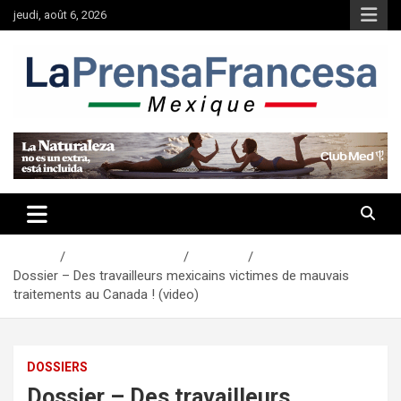
Aller
jeudi, août 6, 2026
au
contenu
Accueil
Actualités Mexique
Dossiers
Dossier – Des travailleurs mexicains victimes de mauvais
traitements au Canada ! (video)
DOSSIERS
Dossier – Des travailleurs