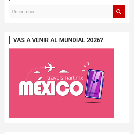
R
e
c
h
e
VAS A VENIR AL MUNDIAL 2026?
r
c
h
e
r