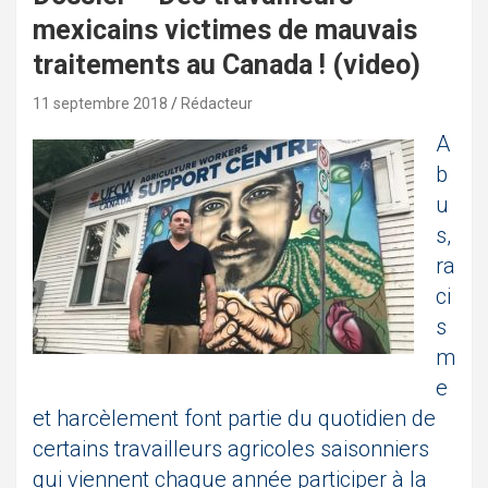
mexicains victimes de mauvais
traitements au Canada ! (video)
11 septembre 2018
Rédacteur
A
b
u
s,
ra
ci
s
m
e
et harcèlement font partie du quotidien de
certains travailleurs agricoles saisonniers
qui viennent chaque année participer à la