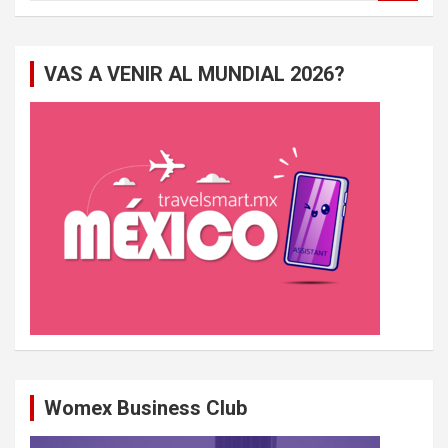
c
h
e
VAS A VENIR AL MUNDIAL 2026?
r
c
h
e
r
Womex Business Club