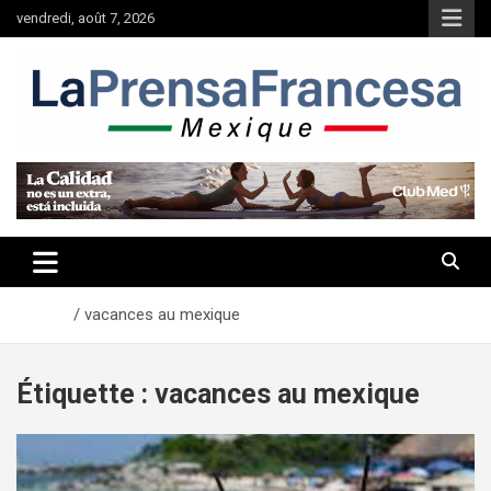
Aller
vendredi, août 7, 2026
au
contenu
Accueil
vacances au mexique
Étiquette :
vacances au mexique