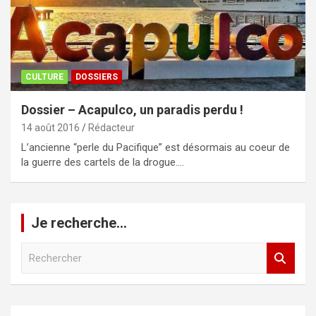
CULTURE
DOSSIERS
Dossier – Acapulco, un paradis perdu !
14 août 2016
Rédacteur
L’ancienne “perle du Pacifique” est désormais au coeur de
la guerre des cartels de la drogue.…
Je recherche…
R
e
c
h
e