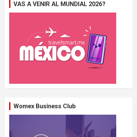
VAS A VENIR AL MUNDIAL 2026?
r
c
h
e
r
Womex Business Club