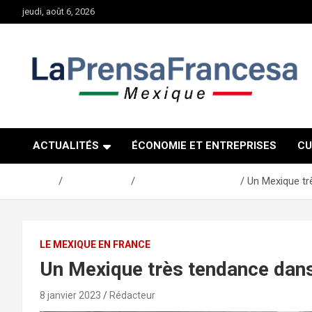
Aller
jeudi, août 6, 2026
au
contenu
ACTUALITÉS
ÉCONOMIE ET ENTREPRISES
CU
Accueil
Communauté
Le Mexique en France
Un Mexique tr
LE MEXIQUE EN FRANCE
Un Mexique très tendance dans
8 janvier 2023
Rédacteur