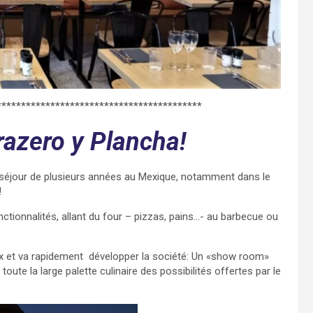
******************************************
razero y Plancha!
n séjour de plusieurs années au Mexique, notamment dans le
!
nctionnalités, allant du four – pizzas, pains…- au barbecue ou
x et va rapidement développer la société: Un «show room»
oute la large palette culinaire des possibilités offertes par le
nfer.fr/