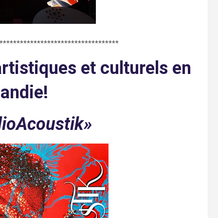
***********************************
rtistiques et culturels en
andie!
dioAcoustik»