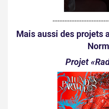
*********************************
Mais aussi des projets a
Norm
Projet «Ra