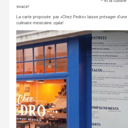
https://fr.wikipedia.org/wiki/Cuisine_tex-mex
– et la cuisine
vivace!
La carte proposée par «Chez Pedro» laisse présager d’une rée
culinaire mexicaine..ojala!