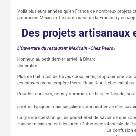
Voilà plusieurs années qu’en France de nombreux projets cult
patrimoine Mexicain. Le nord-ouest de la France n’y échappe
Des projets artisanaux 
L’Ouverture du restaurant Mexicain «Chez Pedro»
Honneur au petit dernier arrivé: à Dinard –
https://www.ville-
décembre!
Plus de huit mois de travaux pour, enfin, proposer une vrai 
les choses bien»
tempère Pierre-Briac Riou-Lebet initiateu
Pour les couleurs, nous y sommes; ce bleu en façade, soutenu
–
https://laprensafrancesa.com.mx/casa-azul-lunivers-inti
photos, typiques mais singulières, donnent envie d’en savoir
La grande question qui se posait était de savoir ce que «C
cuisine mexicaine est déclarée «Patrimoine intangible de l’h
https://fr.globalvoices.org/2010/10/09/4607
. La confusion 