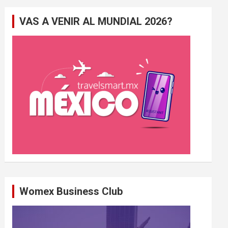
e
VAS A VENIR AL MUNDIAL 2026?
r
c
h
e
r
Womex Business Club