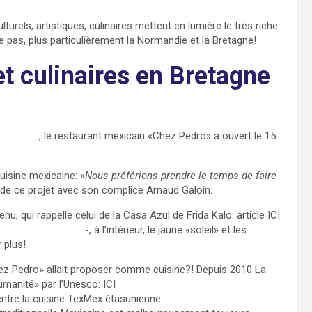
urels, artistiques, culinaires mettent en lumière le très riche
 pas, plus particulièrement la Normandie et la Bretagne!
et culinaires en Bretagne
dinard.fr/
, le restaurant mexicain «Chez Pedro» a ouvert le 15
cuisine mexicaine: «
Nous préférions prendre le temps de faire
r de ce projet avec son complice Arnaud Galoin.
, qui rappelle celui de la Casa Azul de Frida Kalo: article ICI
me-de-frida-kahlo/
-, à l’intérieur, le jaune «soleil» et les
 plus!
hez Pedro» allait proposer comme cuisine?! Depuis 2010 La
umanité» par l’Unesco: ICI
entre la cuisine TexMex étasunienne: