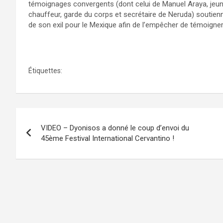
témoignages convergents (dont celui de Manuel Araya, jeun
chauffeur, garde du corps et secrétaire de Neruda) soutienne
de son exil pour le Mexique afin de l’empêcher de témoigne
Lu dans Le Figaro
Étiquettes:
pablo neruda
Navigation
VIDEO – Dyonisos a donné le coup d’envoi du
de
45ème Festival International Cervantino !
l’article