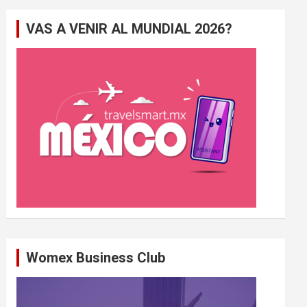
e
VAS A VENIR AL MUNDIAL 2026?
r
c
h
e
r
Womex Business Club