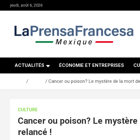
Aller
jeudi, août 6, 2026
au
contenu
ACTUALITÉS
ÉCONOMIE ET ENTREPRISES
CU
Accueil
Culture
Cancer ou poison? Le mystère de la mort de
CULTURE
Cancer ou poison? Le mystère 
relancé !