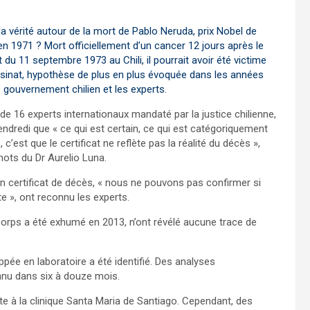
la vérité autour de la mort de Pablo Neruda, prix Nobel de
 en 1971 ? Mort officiellement d’un cancer 12 jours après le
 du 11 septembre 1973 au Chili, il pourrait avoir été victime
sinat, hypothèse de plus en plus évoquée dans les années
e gouvernement chilien et les experts.
de 16 experts internationaux mandaté par la justice chilienne,
endredi que « ce qui est certain, ce qui est catégoriquement
 c’est que le certificat ne reflète pas la réalité du décès »,
mots du Dr Aurelio Luna.
 certificat de décès, « nous ne pouvons pas confirmer si
te », ont reconnu les experts.
corps a été exhumé en 2013, n’ont révélé aucune trace de
ppée en laboratoire a été identifié. Des analyses
nnu dans six à douze mois.
te à la clinique Santa Maria de Santiago. Cependant, des