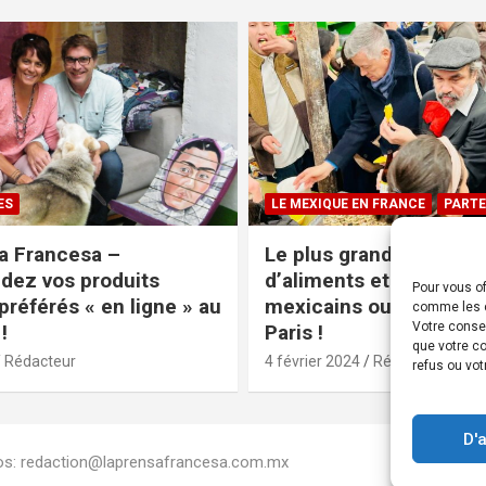
ES
LE MEXIQUE EN FRANCE
PARTE
a Francesa –
Le plus grand magasin
ez vos produits
d’aliments et produits
Pour vous of
préférés « en ligne » au
mexicains ouvre ses po
comme les c
Votre conse
!
Paris !
que votre co
Rédacteur
4 février 2024
Rédacteur
refus ou vot
D'
Infos: redaction@laprensafrancesa.com.mx