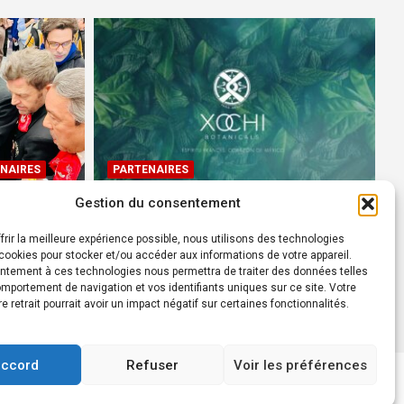
NAIRES
PARTENAIRES
Gestion du consentement
Devenez Ambassadeur XOCHI
BOTANICALS – « El espíritu
frir la meilleure expérience possible, nous utilisons des technologies
rtes à
francés con corazón de
ookies pour stocker et/ou accéder aux informations de votre appareil.
ntement à ces technologies nous permettra de traiter des données telles
México! »
mportement de navigation et vos identifiants uniques sur ce site. Votre
24 août 2022
Rédacteur
re retrait pourrait avoir un impact négatif sur certaines fonctionnalités.
accord
Refuser
Voir les préférences