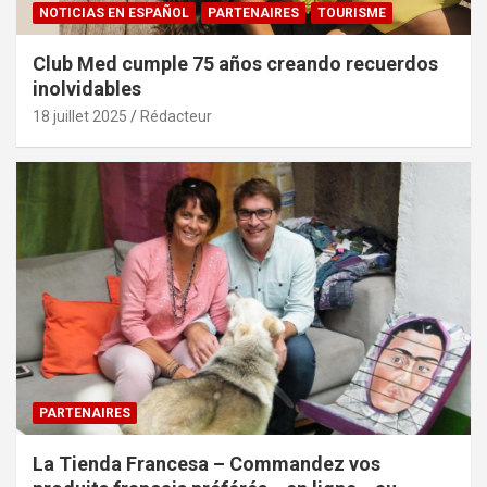
NOTICIAS EN ESPAÑOL
PARTENAIRES
TOURISME
Club Med cumple 75 años creando recuerdos
inolvidables
18 juillet 2025
Rédacteur
PARTENAIRES
La Tienda Francesa – Commandez vos