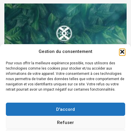
Gestion du consentement
Pour vous offrir la meilleure expérience possible, nous utilisons des
technologies comme les cookies pour stocker et/ou accéder aux
PARTENAIRES
informations de votre appareil. Votre consentement à ces technologies
nous permettra de traiter des données telles que votre comportement de
Devenez Ambassadeur XOCHI BOTANICALS –
navigation et vos identifiants uniques sur ce site. Votre refus ou votre
retrait pourrait avoir un impact négatif sur certaines fonctionnalités.
« El espíritu francés con corazón de México! »
24 août 2022
Rédacteur
D'accord
Refuser
Copyright © 2026