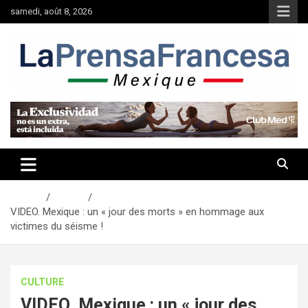
Aller
samedi, août 8, 2026
au
contenu
Accueil
Culture
VIDEO. Mexique : un « jour des morts » en hommage aux
victimes du séisme !
CULTURE
VIDEO. Mexique : un « jour des