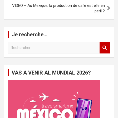
VIDEO – Au Mexique, la production de café est elle en
péril ?
Je recherche…
R
e
c
h
e
VAS A VENIR AL MUNDIAL 2026?
r
c
h
e
r