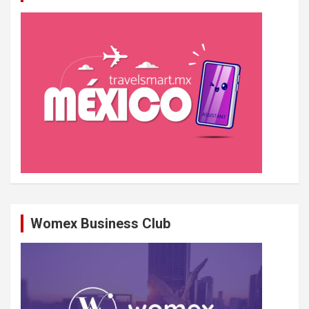
c
h
e
r
Womex Business Club