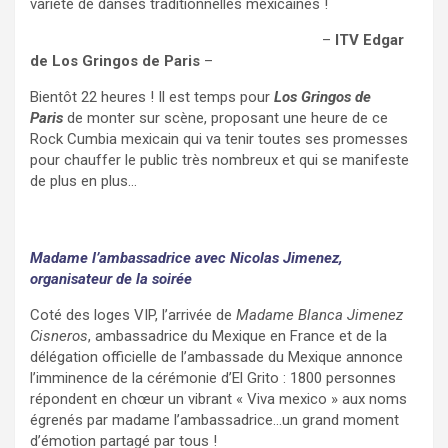
variété de danses traditionnelles mexicaines !
https://www.instagram.com/p/CxP3C4Ig_tj/
–
ITV Edgar
de Los Gringos de Paris
–
Bientôt 22 heures ! Il est temps pour
Los Gringos de
Paris
de monter sur scène, proposant une heure de ce
Rock Cumbia mexicain qui va tenir toutes ses promesses
pour chauffer le public très nombreux et qui se manifeste
de plus en plus…
Madame l’ambassadrice avec Nicolas Jimenez,
organisateur de la soirée
Coté des loges VIP, l’arrivée de
Madame Blanca Jimenez
Cisneros
, ambassadrice du Mexique en France et de la
délégation officielle de l’ambassade du Mexique annonce
l’imminence de la cérémonie d’El Grito : 1800 personnes
répondent en chœur un vibrant « Viva mexico » aux noms
égrenés par madame l’ambassadrice…un grand moment
d’émotion partagé par tous !