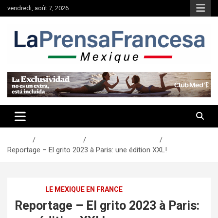
Aller
vendredi, août 7, 2026
au
contenu
Accueil
Communauté
Le Mexique en France
Reportage – El grito 2023 à Paris: une édition XXL!
AGENDA
LE MEXIQUE EN FRANCE
Reportage – El grito 2023 à Paris: