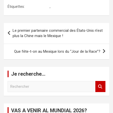
Étiquettes:
el grito en paris
,
fete national du mexique
Navigation
Le premier partenaire commercial des États-Unis n’est
de
plus la Chine mais le Mexique !
l’article
Que fête-t-on au Mexique lors du “Jour de la Race”?
Je recherche…
R
e
c
h
e
VAS A VENIR AL MUNDIAL 2026?
r