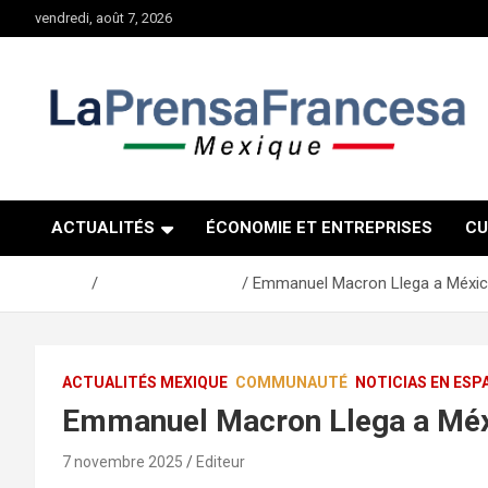
Aller
vendredi, août 7, 2026
au
contenu
ACTUALITÉS
ÉCONOMIE ET ENTREPRISES
CU
Accueil
Actualités Mexique
Emmanuel Macron Llega a Méxic
ACTUALITÉS MEXIQUE
COMMUNAUTÉ
NOTICIAS EN ESP
Emmanuel Macron Llega a Méxi
7 novembre 2025
Editeur