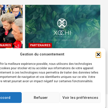
NAIRES
PARTENAIRES
Gestion du consentement
Devenez Ambassadeur XOCHI
BOTANICALS – « El espíritu
frir la meilleure expérience possible, nous utilisons des technologies
rtes à
francés con corazón de
ookies pour stocker et/ou accéder aux informations de votre appareil.
ntement à ces technologies nous permettra de traiter des données telles
México! »
mportement de navigation et vos identifiants uniques sur ce site. Votre
24 août 2022
Rédacteur
re retrait pourrait avoir un impact négatif sur certaines fonctionnalités.
accord
Refuser
Voir les préférences