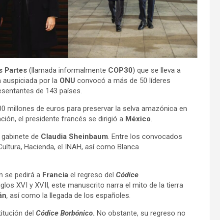
s Partes
(llamada informalmente
COP30
) que se lleva a
a
auspiciada por la
ONU
convocó a más de 50 líderes
resentantes de 143 países.
00 millones de euros para preservar la selva amazónica en
ción, el presidente francés se dirigió a
México
.
l gabinete de
Claudia Sheinbaum
. Entre los convocados
Cultura, Hacienda, el INAH, así como Blanca
n se pedirá a
Francia
el regreso del
Códice
siglos XVI y XVII, este manuscrito narra el mito de la tierra
án
, así como la llegada de los españoles.
titución del
Códice Borbónico
.
No obstante, su regreso no