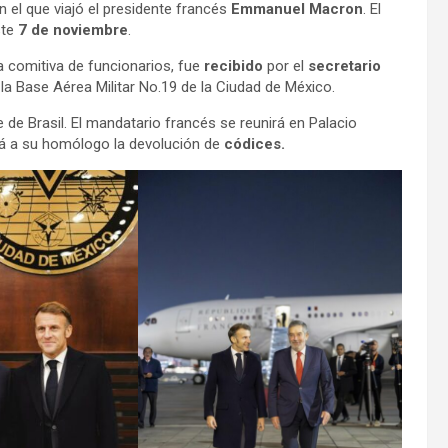
 el que viajó el presidente francés
Emmanuel Macron
. El
te
7 de noviembre
.
 comitiva de funcionarios, fue
recibido
por el
secretario
 la Base Aérea Militar No.19 de la Ciudad de México.
 de Brasil. El mandatario francés se reunirá en Palacio
irá a su homólogo la devolución de
códices.