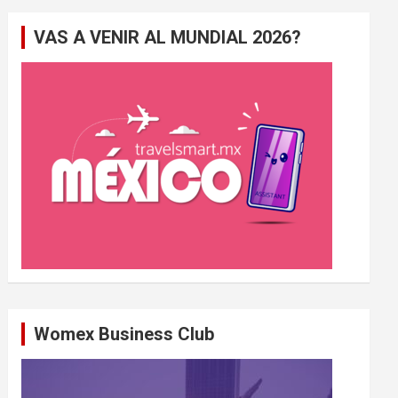
e
VAS A VENIR AL MUNDIAL 2026?
r
c
h
e
r
Womex Business Club