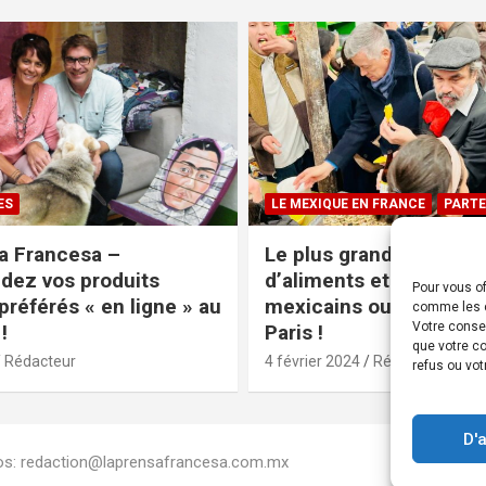
ES
LE MEXIQUE EN FRANCE
PARTE
a Francesa –
Le plus grand magasin
ez vos produits
d’aliments et produits
Pour vous of
préférés « en ligne » au
mexicains ouvre ses po
comme les c
Votre conse
!
Paris !
que votre co
Rédacteur
4 février 2024
Rédacteur
refus ou vot
D'
Infos: redaction@laprensafrancesa.com.mx