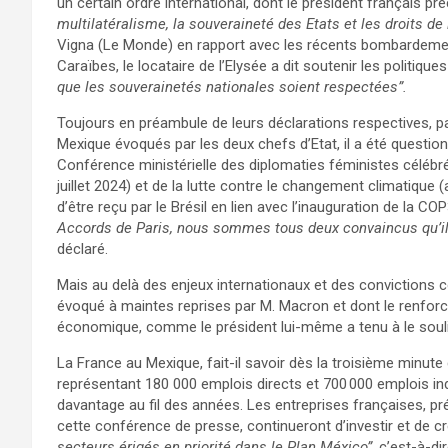
un certain ordre international, dont le président français pré
multilatéralisme, la souveraineté des Etats et les droits de
Vigna (Le Monde) en rapport avec les récents bombardemen
Caraïbes, le locataire de l’Elysée a dit soutenir les politiqu
que les souverainetés nationales soient respectées”.
Toujours en préambule de leurs déclarations respectives, p
Mexique évoqués par les deux chefs d’Etat, il a été questi
Conférence ministérielle des diplomaties féministes célébré
juillet 2024) et de la lutte contre le changement climatique (
d’être reçu par le Brésil en lien avec l’inauguration de la C
Accords de Paris, nous sommes tous deux convaincus qu’il 
déclaré.
Mais au delà des enjeux internationaux et des convictions
évoqué à maintes reprises par M. Macron et dont le renfor
économique, comme le président lui-même a tenu à le souli
La France au Mexique, fait-il savoir dès la troisième minute
représentant 180 000 emplois directs et 700 000 emplois ind
davantage au fil des années. Les entreprises françaises, pré
cette conférence de presse, continueront d’investir et de 
secteurs érigés en priorité dans le Plan México”,
c’est-à-dir