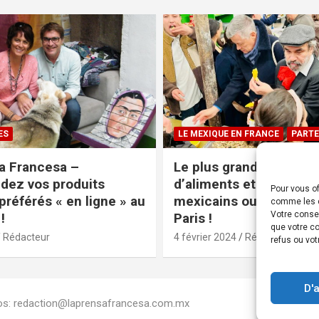
ES
LE MEXIQUE EN FRANCE
PARTE
a Francesa –
Le plus grand magasin
ez vos produits
d’aliments et produits
Pour vous of
préférés « en ligne » au
mexicains ouvre ses po
comme les c
Votre conse
!
Paris !
que votre co
Rédacteur
4 février 2024
Rédacteur
refus ou vot
D'
Infos: redaction@laprensafrancesa.com.mx