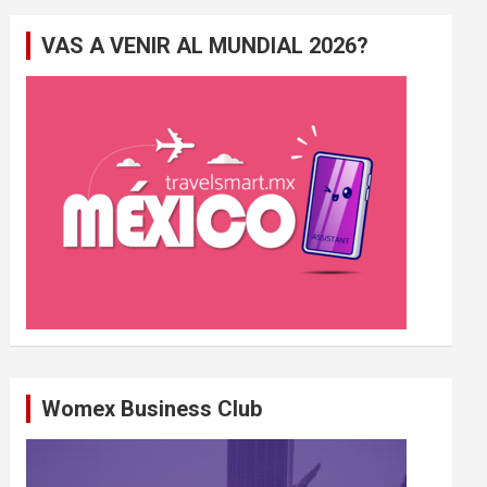
e
VAS A VENIR AL MUNDIAL 2026?
r
c
h
e
r
Womex Business Club