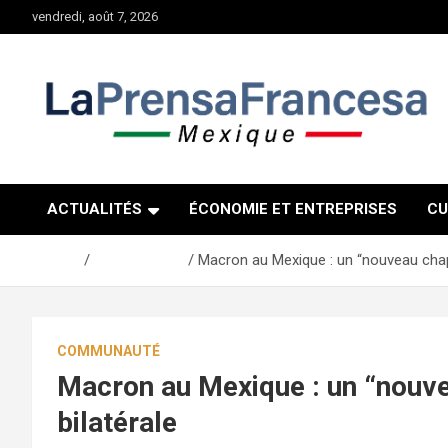
Aller
vendredi, août 7, 2026
au
contenu
ACTUALITÉS
ÉCONOMIE ET ENTREPRISES
CU
Accueil
Communauté
Macron au Mexique : un “nouveau chapit
COMMUNAUTÉ
Macron au Mexique : un “nouvea
bilatérale