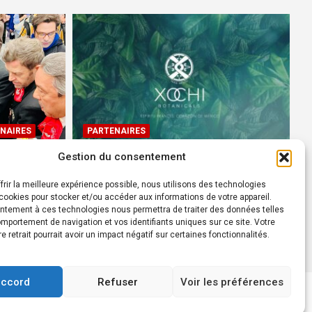
NAIRES
PARTENAIRES
Gestion du consentement
Devenez Ambassadeur XOCHI
BOTANICALS – « El espíritu
frir la meilleure expérience possible, nous utilisons des technologies
rtes à
francés con corazón de
ookies pour stocker et/ou accéder aux informations de votre appareil.
ntement à ces technologies nous permettra de traiter des données telles
México! »
mportement de navigation et vos identifiants uniques sur ce site. Votre
24 août 2022
Rédacteur
re retrait pourrait avoir un impact négatif sur certaines fonctionnalités.
accord
Refuser
Voir les préférences