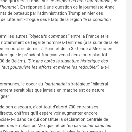
cise qu’il serait fondé sur
“le respect du droit international, le
 l’homme”.
En réponse à une question de la journaliste Anne
ts de bateaux par l’administration Trump en Mer des
es de lutte anti-drogue des Etats de la région
“à la condition
armi les autres
“objectifs communs”
entre la France et le
on notamment de l’égalité hommes-femmes (à la suite de la 4e
e en octobre dernier à Paris et de la 3e tenue à Mexico en
alors que le président français venait deux jours plus tôt
OP30 de Belém).
“Dix ans après la signature historique des
faut poursuivre les efforts et même les redoubler”
, a-t-il
 communes, le coeur du
“partenariat stratégique”
bilatéral
cement serait plus que jamais en marche est de nature
gner.
 de son discours, c’est tout d’abord 700 entreprises
irects, chiffres qu’il espère voir augmenter encore
cise-t-il dans ce qui constitue la déclaration centrale de
créer des emplois au Mexique, et ce
“en particulier dans les
e l’énergie, les transports (en particulier le ferroviaire et