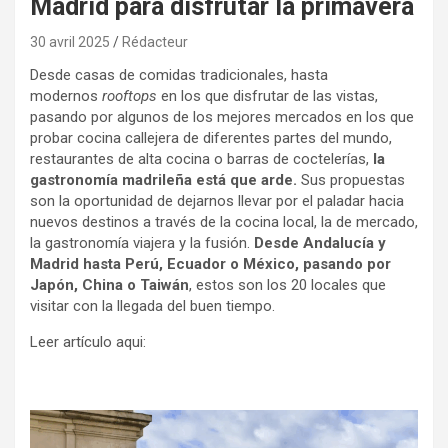
Madrid para disfrutar la primavera
30 avril 2025
Rédacteur
Desde casas de comidas tradicionales, hasta
modernos
rooftops
en los que disfrutar de las vistas,
pasando por algunos de los mejores mercados en los que
probar cocina callejera de diferentes partes del mundo,
restaurantes de alta cocina o barras de coctelerías,
la
gastronomía madrileña está que arde.
Sus propuestas
son la oportunidad de dejarnos llevar por el paladar hacia
nuevos destinos a través de la cocina local, la de mercado,
la gastronomía viajera y la fusión.
Desde Andalucía y
Madrid hasta Perú, Ecuador o México, pasando por
Japón, China o Taiwán
, estos son los 20 locales que
visitar con la llegada del buen tiempo.
Leer artículo aqui:
https://viajes.nationalgeographic.com.es/gastronomia/mej
ores-restaurantes-madrid_17556