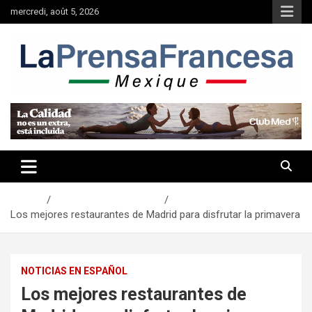
Aller
mercredi, août 5, 2026
au
contenu
Accueil
NOTICIAS EN ESPAÑOL
Los mejores restaurantes de Madrid para disfrutar la primavera
NOTICIAS EN ESPAÑOL
Los mejores restaurantes de