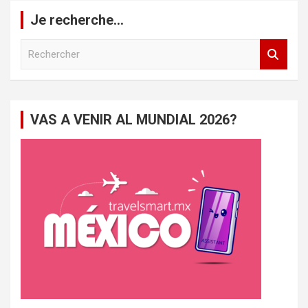
Je recherche…
R
e
c
h
e
VAS A VENIR AL MUNDIAL 2026?
r
c
h
e
r