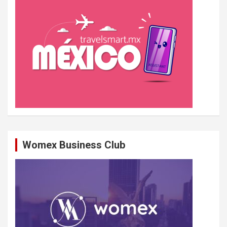
e
r
Womex Business Club