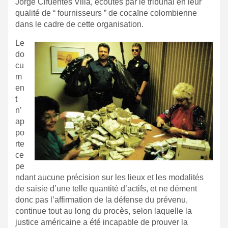
Jorge Cifuentes Villa, écoutés par le tribunal en leur
qualité de “ fournisseurs ” de cocaïne colombienne
dans le cadre de cette organisation.
Le
do
cu
m
en
t
n’
ap
po
rte
ce
pe
ndant aucune précision sur les lieux et les modalités
de saisie d’une telle quantité d’actifs, et ne dément
donc pas l’affirmation de la défense du prévenu,
continue tout au long du procès, selon laquelle la
justice américaine a été incapable de prouver la