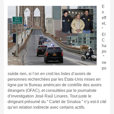
E
n
eff
et,
“
El
C
ha
po
”
ne
po
ssède rien, si l’on en croit les listes d’avoirs de
personnes recherchées par les Etats-Unis mises en
ligne par le Bureau américain de contrôle des avoirs
étrangers (OFAC), et consultées par le journaliste
d’investigation José Raúl Linares. Tout juste le
dirigeant présumé du “ Cartel de Sinaloa ” n’y est-il cité
qu’en relation indirecte avec certains actifs.