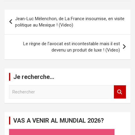
Navigation
Jean-Luc Mélenchon, de La France insoumise, en visite
de
politique au Mexique ! (Video)
l’article
Le règne de l’avocat est incontestable mais il est
devenu un produit de luxe ! (Video)
Je recherche…
R
e
c
h
e
VAS A VENIR AL MUNDIAL 2026?
r
c
h