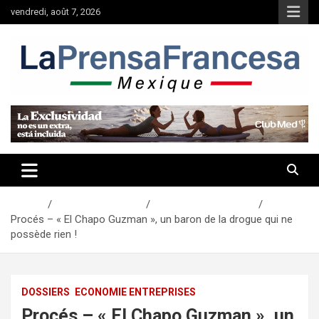
Aller
vendredi, août 7, 2026
au
contenu
Accueil
Actualités Mexique
Economie Entreprises
Procés – « El Chapo Guzman », un baron de la drogue qui ne
possède rien !
DOSSIERS
ECONOMIE ENTREPRISES
Procés – « El Chapo Guzman », un