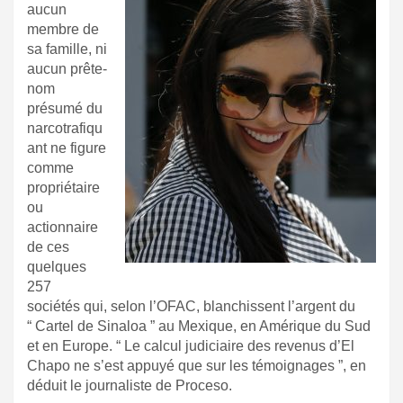
aucun
membre de
sa famille, ni
aucun prête-
nom
présumé du
narcotrafiqu
ant ne figure
comme
propriétaire
ou
actionnaire
de ces
quelques
257
sociétés qui, selon l’OFAC, blanchissent l’argent du
“ Cartel de Sinaloa ” au Mexique, en Amérique du Sud
et en Europe. “ Le calcul judiciaire des revenus d’El
Chapo ne s’est appuyé que sur les témoignages ”, en
déduit le journaliste de
Proceso
.