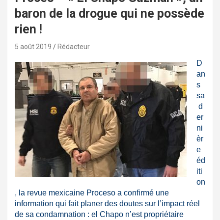
baron de la drogue qui ne possède
rien !
5 août 2019
Rédacteur
D
an
s
sa
d
er
ni
èr
e
éd
iti
on
, la revue mexicaine Proceso a confirmé une
information qui fait planer des doutes sur l’impact réel
de sa condamnation : el Chapo n’est propriétaire