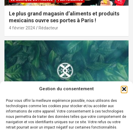
Le plus grand magasin d’aliments et produits
mexicains ouvre ses portes à Paris !
4 février 2024
Rédacteur
Gestion du consentement
Pour vous offrir la meilleure expérience possible, nous utilisons des
technologies comme les cookies pour stocker et/ou accéder aux
PARTENAIRES
informations de votre appareil. Votre consentement à ces technologies
nous permettra de traiter des données telles que votre comportement de
Devenez Ambassadeur XOCHI BOTANICALS –
navigation et vos identifiants uniques sur ce site. Votre refus ou votre
retrait pourrait avoir un impact négatif sur certaines fonctionnalités.
« El espíritu francés con corazón de México! »