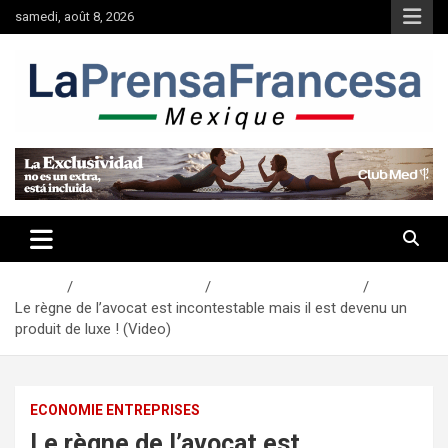
Aller
samedi, août 8, 2026
au
contenu
Accueil
Actualités Mexique
Economie Entreprises
Le règne de l’avocat est incontestable mais il est devenu un
produit de luxe ! (Video)
ECONOMIE ENTREPRISES
Le règne de l’avocat est