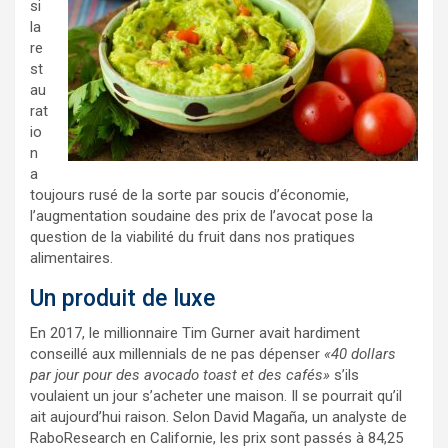
si
la
re
st
au
rat
io
n
a
toujours rusé de la sorte par soucis d’économie,
l’augmentation soudaine des prix de l’avocat pose la
question de la viabilité du fruit dans nos pratiques
alimentaires.
Un produit de luxe
En 2017, le millionnaire Tim Gurner avait hardiment
conseillé aux millennials de ne pas dépenser
«40 dollars
par jour pour des avocado toast et des cafés»
s’ils
voulaient un jour s’acheter une maison. Il se pourrait qu’il
ait aujourd’hui raison. Selon David Magaña, un analyste de
RaboResearch en Californie, les prix sont passés à 84,25