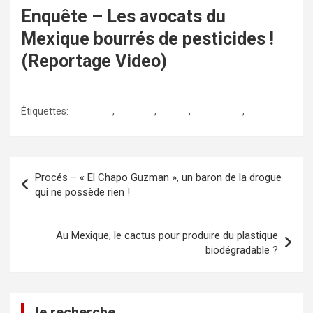
Enquête – Les avocats du
Mexique bourrés de pesticides !
(Reportage Video)
Étiquettes:
aguacate
,
avocado
,
avocat
,
guacamole
,
mexique
Navigation
Procés – « El Chapo Guzman », un baron de la drogue
de
qui ne possède rien !
l’article
Au Mexique, le cactus pour produire du plastique
biodégradable ?
Je recherche…