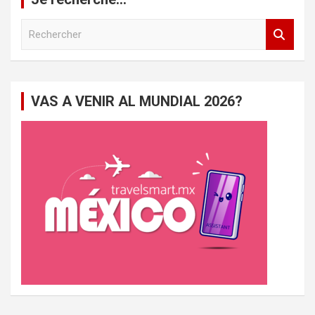
R
e
c
h
e
VAS A VENIR AL MUNDIAL 2026?
r
c
h
e
r