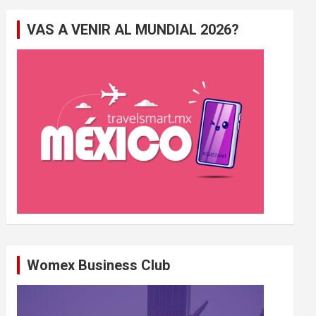
e
VAS A VENIR AL MUNDIAL 2026?
r
c
h
e
r
Womex Business Club