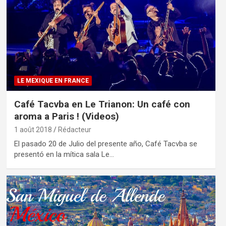
LE MEXIQUE EN FRANCE
Café Tacvba en Le Trianon: Un café con
aroma a Paris ! (Videos)
1 août 2018
Rédacteur
El pasado 20 de Julio del presente año, Café Tacvba se
presentó en la mítica sala Le…