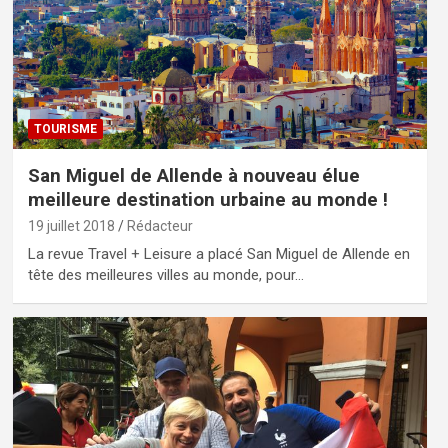
TOURISME
San Miguel de Allende à nouveau élue
meilleure destination urbaine au monde !
19 juillet 2018
Rédacteur
La revue Travel + Leisure a placé San Miguel de Allende en
tête des meilleures villes au monde, pour…