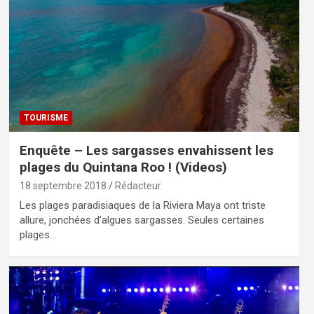
TOURISME
Enquête – Les sargasses envahissent les
plages du Quintana Roo ! (Videos)
18 septembre 2018
Rédacteur
Les plages paradisiaques de la Riviera Maya ont triste
allure, jonchées d’algues sargasses. Seules certaines
plages…