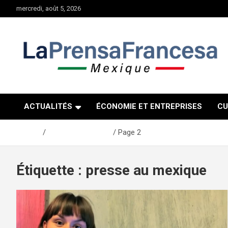
Aller
mercredi, août 5, 2026
au
contenu
ACTUALITÉS
ÉCONOMIE ET ENTREPRISES
CU
Accueil
presse au mexique
Page 2
Étiquette :
presse au mexique