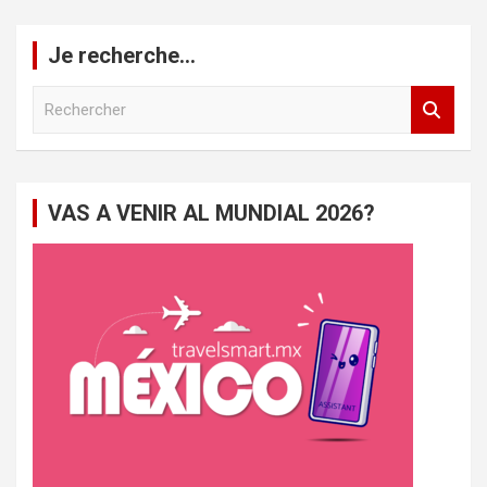
publications
Je recherche…
R
e
c
h
e
VAS A VENIR AL MUNDIAL 2026?
r
c
h
e
r