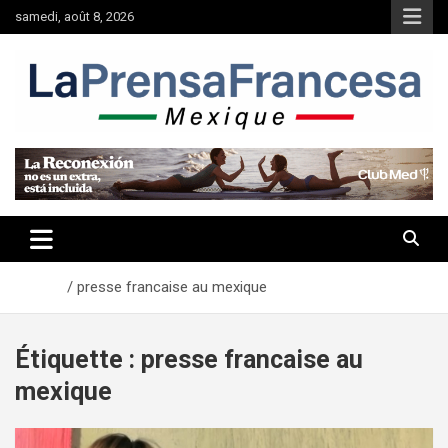
Aller
samedi, août 8, 2026
au
contenu
Accueil
presse francaise au mexique
Étiquette :
presse francaise au
mexique