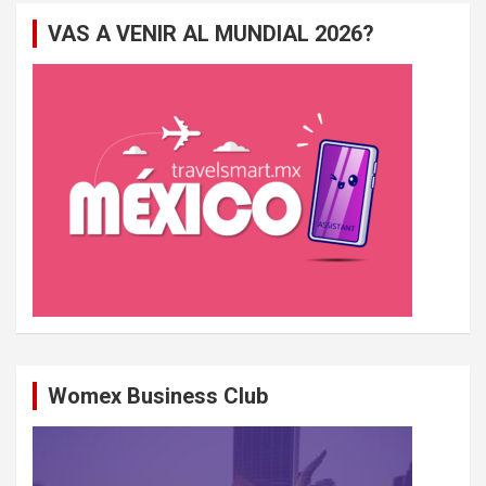
e
VAS A VENIR AL MUNDIAL 2026?
r
c
h
e
r
Womex Business Club