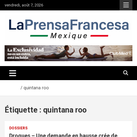
Aller
vendredi, août 7, 2026
au
contenu
Accueil
quintana roo
Étiquette :
quintana roo
DOSSIERS
Drogues – Une demande en hausse crée de