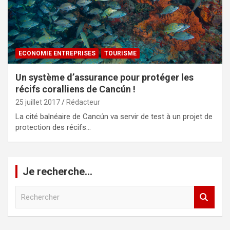
ECONOMIE ENTREPRISES
TOURISME
Un système d’assurance pour protéger les
récifs coralliens de Cancún !
25 juillet 2017
Rédacteur
La cité balnéaire de Cancún va servir de test à un projet de
protection des récifs…
Je recherche…
R
e
c
h