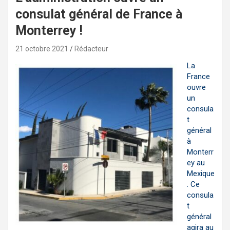
consulat général de France à
Monterrey !
21 octobre 2021
Rédacteur
La
France
ouvre
un
consula
t
général
à
Monterr
ey au
Mexique
. Ce
consula
t
général
agira au