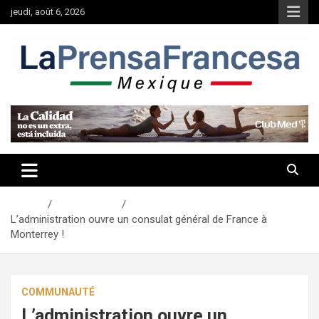
Aller
jeudi, août 6, 2026
au
contenu
Accueil
Communauté
L’administration ouvre un consulat général de France à
Monterrey !
COMMUNAUTÉ
L’administration ouvre un