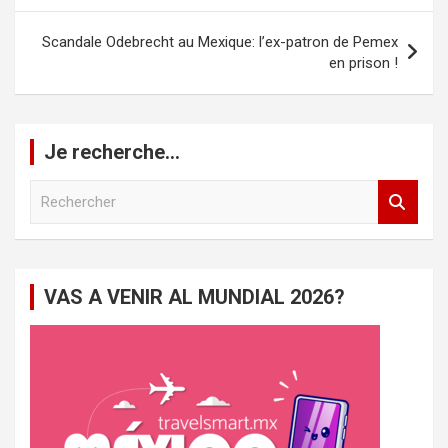
l’article
Scandale Odebrecht au Mexique: l’ex-patron de Pemex
en prison !
Je recherche…
R
e
c
h
e
VAS A VENIR AL MUNDIAL 2026?
r
c
h
e
r