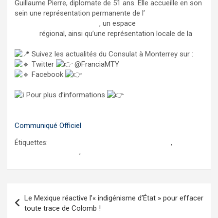
Guillaume Pierre, diplomate de 51 ans. Elle accueille en son
sein une représentation permanente de l’
IFAL – Institut
français d’Amérique latine
, un espace
Campus France
México
régional, ainsi qu’une représentation locale de la
CCI France México.
Suivez les actualités du Consulat à Monterrey sur :
Twitter
@FranciaMTY
Facebook
Agenda cultural de Francia en
Monterrey
Pour plus d’informations
https://mx.ambafrance.org/-Consulat-general-a-
Monterrey-
Communiqué Officiel
Étiquettes:
consulat général de France à Monterrey
,
la france au mexique
,
monterrey
Navigation
Le Mexique réactive l’« indigénisme d’État » pour effacer
de
toute trace de Colomb !