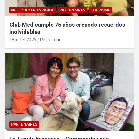
NOTICIAS EN ESPAÑOL
PARTENAIRES
TOURISME
Club Med cumple 75 años creando recuerdos
inolvidables
18 juillet 2025
Rédacteur
PARTENAIRES
La Tienda Francesa – Commandez vos