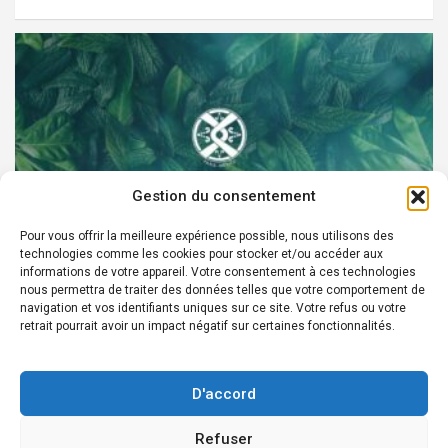
Gestion du consentement
Pour vous offrir la meilleure expérience possible, nous utilisons des
technologies comme les cookies pour stocker et/ou accéder aux
PARTENAIRES
informations de votre appareil. Votre consentement à ces technologies
nous permettra de traiter des données telles que votre comportement de
Devenez Ambassadeur XOCHI BOTANICALS –
navigation et vos identifiants uniques sur ce site. Votre refus ou votre
retrait pourrait avoir un impact négatif sur certaines fonctionnalités.
« El espíritu francés con corazón de México! »
24 août 2022
Rédacteur
D'accord
Refuser