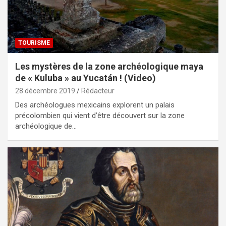
TOURISME
Les mystères de la zone archéologique maya
de « Kuluba » au Yucatán ! (Video)
28 décembre 2019
Rédacteur
Des archéologues mexicains explorent un palais
précolombien qui vient d’être découvert sur la zone
archéologique de…