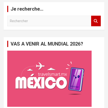
Je recherche…
R
e
c
h
e
VAS A VENIR AL MUNDIAL 2026?
r
c
h
e
r