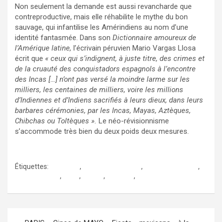
Non seulement la demande est aussi revancharde que
contreproductive, mais elle réhabilite le mythe du bon
sauvage, qui infantilise les Amérindiens au nom d’une
identité fantasmée. Dans son
Dictionnaire amoureux de
l’Amérique latine,
l’écrivain péruvien Mario Vargas Llosa
écrit que
« ceux qui s’indignent, à juste titre, des crimes et
de la cruauté des conquistadors espagnols à l’encontre
des Incas
[…]
n’ont pas versé la moindre larme sur les
milliers, les centaines de milliers, voire les millions
d’Indiennes et d’Indiens sacrifiés à leurs dieux, dans leurs
barbares cérémonies, par les Incas, Mayas, Aztèques,
Chibchas ou Toltèques ».
Le néo-révisionnisme
s’accommode très bien du deux poids deux mesures.
Étiquettes:
azteques
,
conquête mexique
,
cristophe colomb
,
Hernán Cortes
,
incas
,
mayas
,
mexique
,
sacrifices humains
Navigation