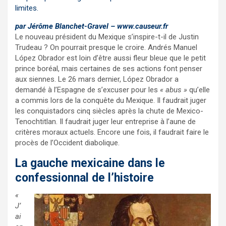
limites.
par
Jérôme Blanchet-Gravel
– www.causeur.fr
Le nouveau président du Mexique s’inspire-t-il de Justin
Trudeau ? On pourrait presque le croire. Andrés Manuel
López Obrador est loin d’être aussi fleur bleue que le petit
prince boréal, mais certaines de ses actions font penser
aux siennes. Le 26 mars dernier, López Obrador a
demandé à l’Espagne de s’excuser pour les
« abus »
qu’elle
a commis lors de la conquête du Mexique. Il faudrait juger
les conquistadors cinq siècles après la chute de Mexico-
Tenochtitlan. Il faudrait juger leur entreprise à l’aune de
critères moraux actuels. Encore une fois, il faudrait faire le
procès de l’Occident diabolique.
La gauche mexicaine dans le
confessionnal de l’histoire
«
J’
ai