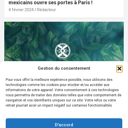
mexicains ouvre ses portes à Paris !
4 février 2024
Rédacteur
Gestion du consentement
Pour vous offrir la meilleure expérience possible, nous utilisons des
technologies comme les cookies pour stocker et/ou accéder aux
PARTENAIRES
informations de votre appareil. Votre consentement à ces technologies
nous permettra de traiter des données telles que votre comportement de
Devenez Ambassadeur XOCHI BOTANICALS –
navigation et vos identifiants uniques sur ce site. Votre refus ou votre
retrait pourrait avoir un impact négatif sur certaines fonctionnalités.
« El espíritu francés con corazón de México! »
24 août 2022
Rédacteur
D'accord