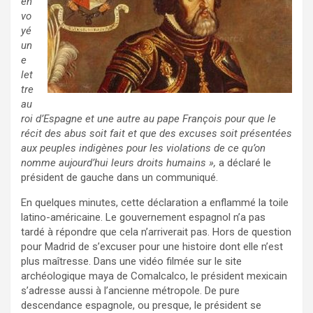
en
vo
yé
un
e
let
tre
au
roi d’Espagne et une autre au pape François pour que le
récit des abus soit fait et que des excuses soit présentées
aux peuples indigènes pour les violations de ce qu’on
nomme aujourd’hui leurs droits humains »,
a déclaré le
président de gauche dans un communiqué.
En quelques minutes, cette déclaration a enflammé la toile
latino-américaine. Le gouvernement espagnol n’a pas
tardé à répondre que cela n’arriverait pas. Hors de question
pour Madrid de s’excuser pour une histoire dont elle n’est
plus maîtresse. Dans une vidéo filmée sur le site
archéologique maya de Comalcalco, le président mexicain
s’adresse aussi à l’ancienne métropole. De pure
descendance espagnole, ou presque, le président se