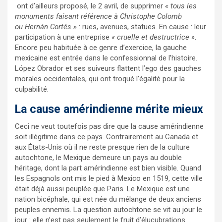
ont d’ailleurs proposé, le 2 avril, de supprimer
« tous les
monuments faisant référence à Christophe Colomb
ou
Hernán Cortés »
: rues, avenues, statues. En cause : leur
participation à une entreprise
« cruelle et destructrice »
.
Encore peu habituée à ce genre d’exercice, la gauche
mexicaine est entrée dans le confessionnal de l’histoire.
López Obrador et ses suiveurs flattent l’ego des gauches
morales occidentales, qui ont troqué l’égalité pour la
culpabilité.
La cause amérindienne mérite mieux
Ceci ne veut toutefois pas dire que la cause amérindienne
soit illégitime dans ce pays. Contrairement au Canada et
aux États-Unis où il ne reste presque rien de la culture
autochtone, le Mexique demeure un pays au double
héritage, dont la part amérindienne est bien visible. Quand
les Espagnols ont mis le pied à Mexico en 1519, cette ville
était déjà aussi peuplée que Paris. Le Mexique est une
nation bicéphale, qui est née du mélange de deux anciens
peuples ennemis. La question autochtone se vit au jour le
jour : elle n’est pas seulement le fruit d’élucubrations