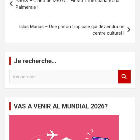
PARIS – Cinco de MAYO … Fiesta « mexicana » à la
de
Palmeraie !
l’article
Islas Marias – Une prison tropicale qui deviendra un
centre culturel !
Je recherche…
R
e
c
h
e
VAS A VENIR AL MUNDIAL 2026?
r
c
h
e
r