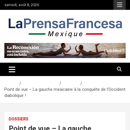
Aller
samedi, août 8, 2026
au
contenu
Accueil
Actualités Mexique
Dossiers
Point de vue – La gauche mexicaine à la conquête de l’Occident
diabolique !
DOSSIERS
Point de vue – La gauche