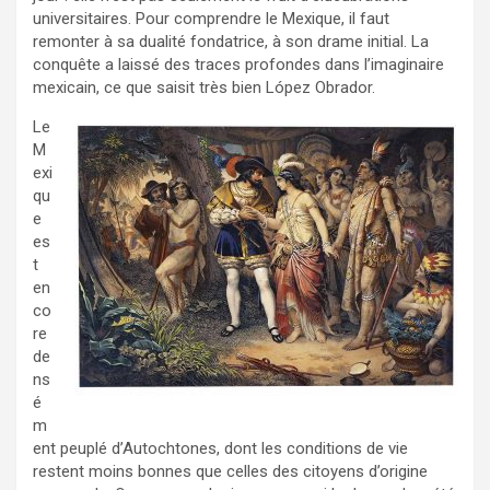
universitaires. Pour comprendre le Mexique, il faut
remonter à sa dualité fondatrice, à son drame initial. La
conquête a laissé des traces profondes dans l’imaginaire
mexicain, ce que saisit très bien López Obrador.
Le
M
exi
qu
e
es
t
en
co
re
de
ns
é
m
ent peuplé d’Autochtones, dont les conditions de vie
restent moins bonnes que celles des citoyens d’origine