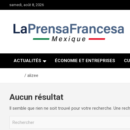
Aller
samedi, août 8, 2026
au
contenu
ACTUALITÉS
ÉCONOMIE ET ENTREPRISES
CU
Accueil
alizee
Aucun résultat
Il semble que rien ne soit trouvé pour votre recherche. Une rech
R
e