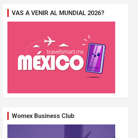
e
VAS A VENIR AL MUNDIAL 2026?
r
c
h
e
r
Womex Business Club