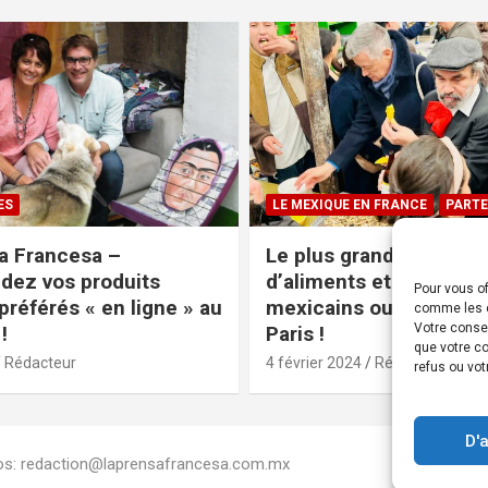
ES
LE MEXIQUE EN FRANCE
PARTE
a Francesa –
Le plus grand magasin
ez vos produits
d’aliments et produits
Pour vous of
préférés « en ligne » au
mexicains ouvre ses po
comme les c
Votre conse
!
Paris !
que votre co
Rédacteur
4 février 2024
Rédacteur
refus ou vot
D'
Infos: redaction@laprensafrancesa.com.mx