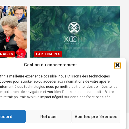
NAIRES
PARTENAIRES
Gestion du consentement
Devenez Ambassadeur XOCHI
BOTANICALS – « El espíritu
frir la meilleure expérience possible, nous utilisons des technologies
rtes à
francés con corazón de
ookies pour stocker et/ou accéder aux informations de votre appareil.
ntement à ces technologies nous permettra de traiter des données telles
México! »
mportement de navigation et vos identifiants uniques sur ce site. Votre
24 août 2022
Rédacteur
re retrait pourrait avoir un impact négatif sur certaines fonctionnalités.
accord
Refuser
Voir les préférences